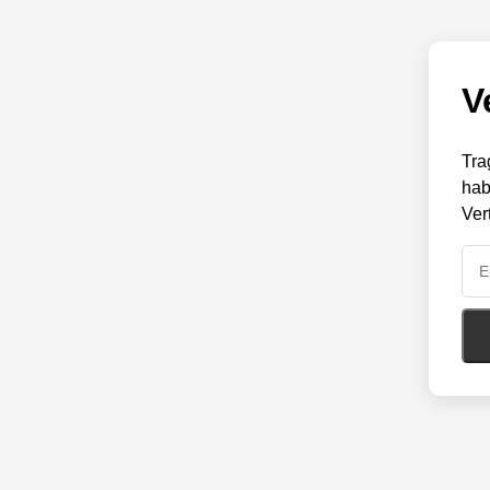
V
Tra
hab
Ver