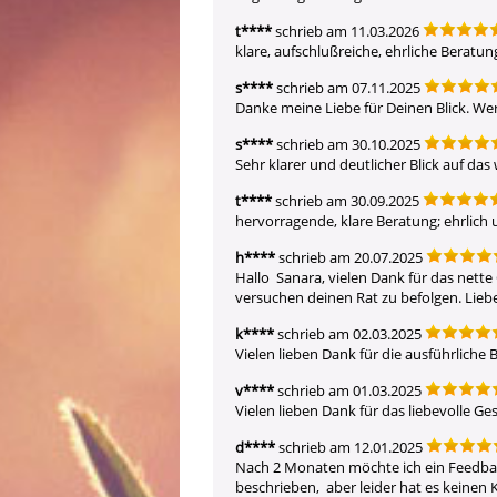
t****
schrieb am 11.03.2026
klare, aufschlußreiche, ehrliche Beratung
s****
schrieb am 07.11.2025
Danke meine Liebe für Deinen Blick. We
s****
schrieb am 30.10.2025
Sehr klarer und deutlicher Blick auf das
t****
schrieb am 30.09.2025
hervorragende, klare Beratung; ehrlich u
h****
schrieb am 20.07.2025
Hallo  Sanara, vielen Dank für das nette
versuchen deinen Rat zu befolgen. Lieb
k****
schrieb am 02.03.2025
Vielen lieben Dank für die ausführliche 
v****
schrieb am 01.03.2025
Vielen lieben Dank für das liebevolle Ge
d****
schrieb am 12.01.2025
Nach 2 Monaten möchte ich ein Feedbac
beschrieben,  aber leider hat es keinen