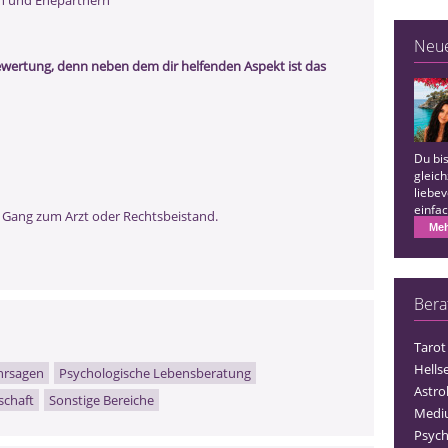
en und Ehepartnern
Neu
Bewertung, denn neben dem dir helfenden Aspekt ist das
Du bis
gleich
liebev
einfac
n Gang zum Arzt oder Rechtsbeistand.
alles 
Meh
Bera
Tarot
Hells
hrsagen
Psychologische Lebensberatung
Astro
schaft
Sonstige Bereiche
Medi
Psych