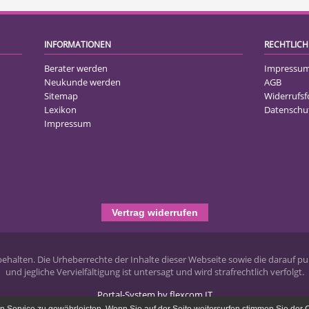
INFORMATIONEN
RECHTLICH
Berater werden
Impressu
Neukunde werden
AGB
Sitemap
Widerrufs
Lexikon
Datenschu
Impressum
Vertrag widerrufen
halten. Die Urheberrechte der Inhalte dieser Webseite sowie die darauf pub
und jegliche Vervielfältigung ist untersagt und wird strafrechtlich verfolgt.
Portal-System by flexcom IT