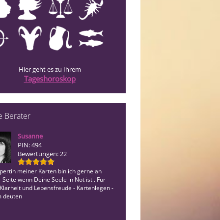
Hier geht es zu Ihrem
Tageshoroskop
 Berater
Susanne
Armanda
PIN: 494
PIN: 135
Bewertungen: 22
Bewertungen: 16
pertin meiner Karten bin ich gerne an
Hellfühlendes Kartenmedium in 3.Gen
 Seite wenn Deine Seele in Not ist . Für
Fragen in der Liebe, im Leben oder im
Klarheit und Lebensfreude - Kartenlegen -
Gern Helfe ich mit meinem Piatnik-L
 deuten
.Wenn möglich gebe ich gerne Zeiten. 
mich auf Euren A…