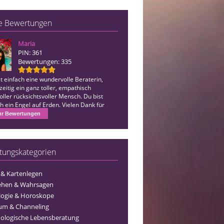
e Bewertungen
Maria
Katrin Rosali Giza
PIN: 361
PIN: 129
Bewertungen: 335
Bewertungen: 318
t einfach eine wundervolle Beraterin,
Liebe Rosie, ich danke dir, dass du mi
zeitig ein ganz toller, empathisch
beistehst, dass du immer für mich da 
oller rücksichtsvoller Mensch. Du bist
immer aufbaust. Ohne dich wäre ich n
h ein Engel auf Erden. Vielen Dank für
stark und auch jetzt fühlt es sich ger
Maria.
einmal an…
r Bewertungen
tungskategorien
 & Kartenlegen
ehen & Wahrsagen
logie & Horoskope
um & Channeling
ologische Lebensberatung