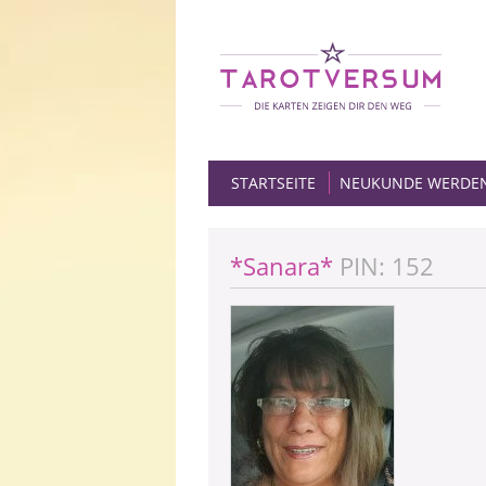
STARTSEITE
NEUKUNDE WERDE
*Sanara*
PIN: 152