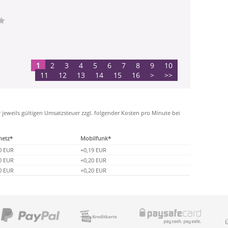
1
2
3
4
5
6
7
8
9
10
11
12
13
14
15
16
>
>>
r jeweils gültigen Umsatzsteuer zzgl. folgender Kosten pro Minute bei
netz*
Mobilfunk*
0 EUR
+0,19 EUR
0 EUR
+0,20 EUR
0 EUR
+0,20 EUR