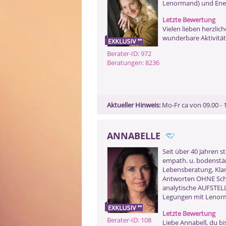
Lenormand) und Ener
Letzte Bewertung
Vielen lieben herzlic
wunderbare Aktivitä
Berater-ID: 972
Beratungen: 8236
Aktueller Hinweis:
Mo-Fr ca von 09.00 - 
ANNABELLE
Seit über 40 Jahren 
empath. u. bodenstä
Lebensberatung, Klare
Antworten OHNE Schö
analytische AUFSTE
Legungen mit Lenor
Letzte Bewertung
Berater-ID: 108
Liebe Annabell, du bi