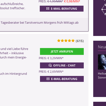
PREIS:
€ 1,99/MIN
*
€ 0,98/MIN
*
CHF pro Minute)
 aufschlußreiche,
solut treffsicher.
ZURÜCK
E-MAIL-BERATUNG
98 Tagesberater bei Tarotversum Morgens früh Mittags ab
(615)
Neue
und viel Liebe führe
ZURÜCK
JETZT ANRUFEN
hrheit – inklusive
durch mein Energie-
PREIS: € 3,29/MIN
*
OFFLINE - CHAT
PREIS: € 2,69/MIN
*
auch im Hintergrund
Hellse
Stimm
E-MAIL-BERATUNG