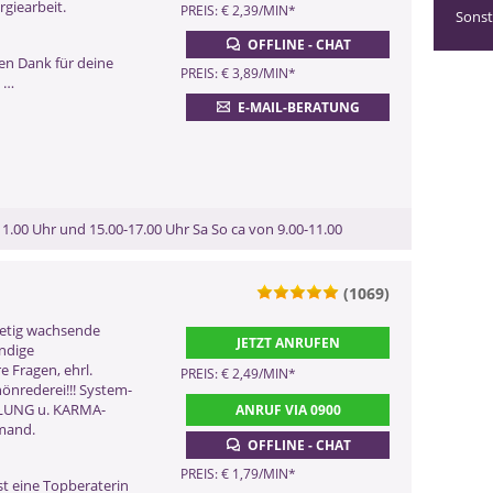
giearbeit.
0900 52 82 58 - 972
PREIS: € 2,39/MIN
*
Sonst
(2,17 €/Min ggf. abweichend aus dem
OFFLINE - CHAT
Mobilfunk)
hen Dank für deine
0901 52 82 58
PREIS: € 3,89/MIN
*
t …
(Dieser Anruf kostet Sie 2,50
E-MAIL-BERATUNG
CHF pro Minute)
ZURÜCK
11.00 Uhr und 15.00-17.00 Uhr Sa So ca von 9.00-11.00
(1069)
0900 899 44 55 - 108
stetig wachsende
JETZT ANRUFEN
ndige
(2,99 €/Min)
 Fragen, ehrl.
0900 52 82 58 - 108
PREIS: € 2,49/MIN
*
nrederei!!! System-
(2,17 €/Min ggf. abweichend aus dem
LLUNG u. KARMA-
ANRUF VIA 0900
Mobilfunk)
mand.
0901 52 82 58
OFFLINE - CHAT
(Dieser Anruf kostet Sie 2,50
PREIS: € 1,79/MIN
*
CHF pro Minute)
st eine Topberaterin