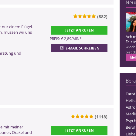
Neu
(882)
t nur einem Flügel.
ZURÜCK
JETZT ANRUFEN
n, müssen wir uns
Ach m
PREIS: € 2,89/MIN
*
Fels 
wieder
E-MAIL SCHREIBEN
bist 
eratung und
danke
Meh
Bera
Tarot
Hells
Astro
Medi
(1118)
Psych
0900 899 44 55 - 972
ne mit meiner
Beruf
JETZT ANRUFEN
igeuner, Orakel und
(2,99 €/Min)
Liebe