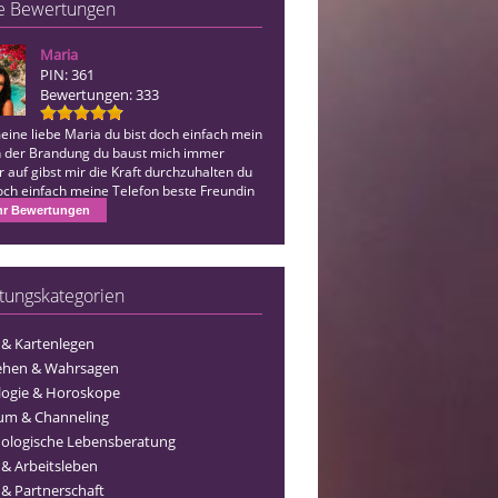
e Bewertungen
Maria
Etu
PIN: 361
PIN: 431
Bewertungen: 333
Bewertungen: 1850
eine liebe Maria du bist doch einfach mein
Eingetroffen🤍, danke für Alles
in der Brandung du baust mich immer
 auf gibst mir die Kraft durchzuhalten du
doch einfach meine Telefon beste Freundin
 für alles…
r Bewertungen
tungskategorien
 & Kartenlegen
ehen & Wahrsagen
logie & Horoskope
um & Channeling
ologische Lebensberatung
 & Arbeitsleben
 & Partnerschaft