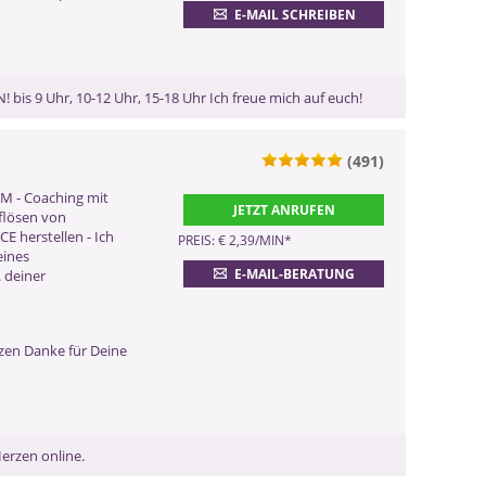
ZURÜCK
E-MAIL SCHREIBEN
is 9 Uhr, 10-12 Uhr, 15-18 Uhr Ich freue mich auf euch!
(491)
0900 899 44 55 - 158
M - Coaching mit
JETZT ANRUFEN
flösen von
(2,99 €/Min)
 herstellen - Ich
0900 52 82 58 - 158
PREIS: € 2,39/MIN
*
eines
(2,17 €/Min ggf. abweichend aus dem
E-MAIL-BERATUNG
 deiner
Mobilfunk)
0901 52 82 58
(Dieser Anruf kostet Sie 2,50
CHF pro Minute)
rzen Danke für Deine
ZURÜCK
erzen online.