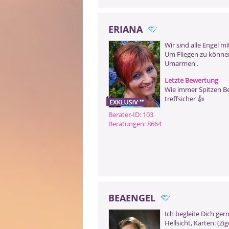
ERIANA
Wir sind alle Engel mi
Um Fliegen zu könne
Umarmen .
Letzte Bewertung
Wie immer Spitzen B
treffsicher 👍
Berater-ID: 103
Beratungen: 8664
BEAENGEL
Ich begleite Dich ger
Hellsicht, Karten: (Z