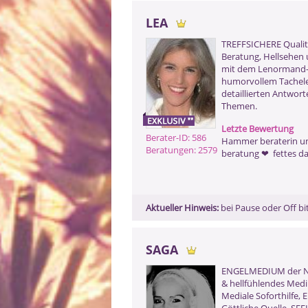
LEA
TREFFSICHERE Qualit
Beratung, Hellsehen 
mit dem Lenormand-
humorvollem Tacheles
detaillierten Antwort
Themen.
Letzte Bewertung
Berater-ID: 586
Hammer beraterin u
Beratungen: 2579
beratung ❤ ️ fettes d
Aktueller Hinweis:
bei Pause oder Off 
SAGA
ENGELMEDIUM der Neu
& hellfühlendes Med
Mediale Soforthilfe, E