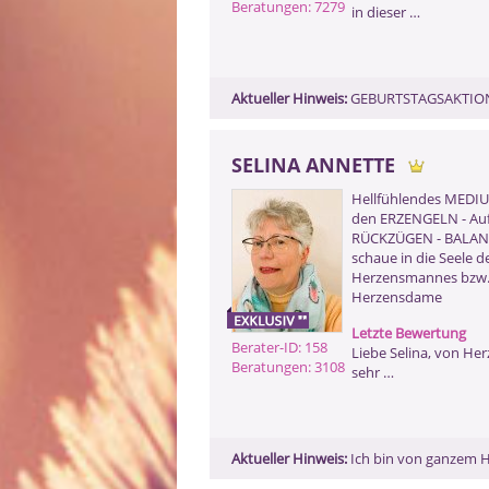
Beratungen: 7279
in dieser …
Aktueller Hinweis:
GEBURTSTAGSAKTION! b
SELINA ANNETTE
Hellfühlendes MEDIU
den ERZENGELN - Au
RÜCKZÜGEN - BALANCE
schaue in die Seele d
Herzensmannes bzw.
Herzensdame
Letzte Bewertung
Berater-ID: 158
Liebe Selina, von He
Beratungen: 3108
sehr …
Aktueller Hinweis:
Ich bin von ganzem H