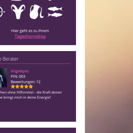
Hier geht es zu Ihrem
Tageshoroskop
 Berater
Angeleyes
Esperanza
PIN: 003
PIN: 192
Bewertungen: 12
Bewertungen: 6
hen ohne Hilfsmittel - die Kraft deiner
Schau deinem(er) Liebsten in den Kart
e bringt mich in deine Energie!
Liebevolles und treffsicheres Kartenl
Zeitangaben! AMOR VINCIT OMNIA E
CEDAMUS AMORI!