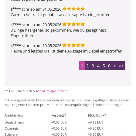
s****
schrieb am 31.05.2026
Carmen hat recht gehabt , was sie sagte ist eingetroffen
s****
schrieb am 20.05.2026
3 Dinge haargenau so gekommen, wie du gesagt hast. 
Eingetroffen
s****
schrieb am 19.05.2026
Heute und letztes Mal ist deine Aussage im Detail eingetroffen.
1
2
3
4
5
6
>
>>
** Exklusiv auf den
AstroGroup-Portalen
* Alle angegebenen Preise verstehen sich inkl. der jeweils gültigen Umsatzsteuer
zzgl. folgender Kosten pro Minute bei kostenpflichtigen Telefonberatungen.
Anrufer aus
Festnetz*
Mobilfunk*
Deutschland
+0,00 EUR
+0,19 EUR
Österreich
+0,00 EUR
+0,20 EUR
Schweiz
+0,00 EUR
+0,20 EUR