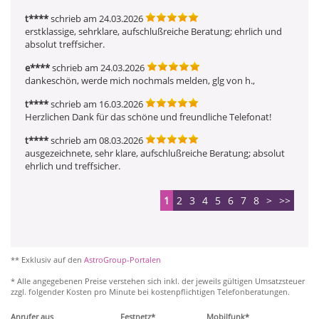
t****
schrieb am 24.03.2026
erstklassige, sehrklare, aufschlußreiche Beratung; ehrlich und 
absolut treffsicher.
e****
schrieb am 24.03.2026
dankeschön, werde mich nochmals melden, glg von h.,
t****
schrieb am 16.03.2026
Herzlichen Dank für das schöne und freundliche Telefonat!
t****
schrieb am 08.03.2026
ausgezeichnete, sehr klare, aufschlußreiche Beratung; absolut 
ehrlich und treffsicher.
1
2
3
4
5
6
7
8
>
>>
** Exklusiv auf den
AstroGroup-Portalen
* Alle angegebenen Preise verstehen sich inkl. der jeweils gültigen Umsatzsteuer
zzgl. folgender Kosten pro Minute bei kostenpflichtigen Telefonberatungen.
Anrufer aus
Festnetz*
Mobilfunk*