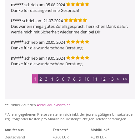
m****
schrieb am 05.08.2024
Danke für das angenehme Gespräch!
t****
schrieb am 21.07.2024
Das war ein mega gutes Zufallsgespräch, herzlichen Dank dafür, 
werde mich mit Sicherheit wieder melden bei Dir
m****
schrieb am 20.05.2024
Danke für die wunderschöne Beratung 
m****
schrieb am 19.05.2024
Danke für die wunderschöne Beratung 
1
2
3
4
5
6
7
8
9
10
11
12
13
>
>>
** Exklusiv auf den
AstroGroup-Portalen
* Alle angegebenen Preise verstehen sich inkl. der jeweils gültigen Umsatzsteuer
zzgl. folgender Kosten pro Minute bei kostenpflichtigen Telefonberatungen.
Anrufer aus
Festnetz*
Mobilfunk*
Deutschland
+0,00 EUR
+0,19 EUR