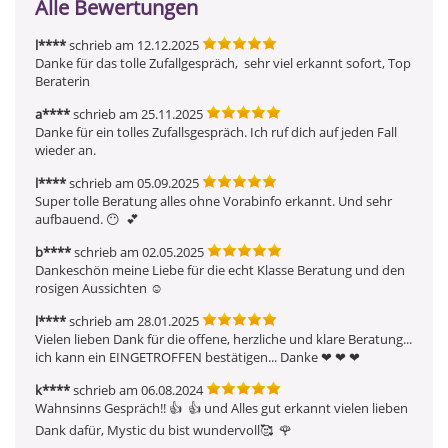
Alle Bewertungen
l****
schrieb am 12.12.2025
Danke für das tolle Zufallgespräch,  sehr viel erkannt sofort, Top 
Beraterin
a****
schrieb am 25.11.2025
Danke für ein tolles Zufallsgespräch. Ich ruf dich auf jeden Fall 
wieder an.
l****
schrieb am 05.09.2025
Super tolle Beratung alles ohne Vorabinfo erkannt. Und sehr 
aufbauend. 😶  💕 
b****
schrieb am 02.05.2025
Dankeschön meine Liebe für die echt Klasse Beratung und den 
rosigen Aussichten ☺ ️
l****
schrieb am 28.01.2025
Vielen lieben Dank für die offene, herzliche und klare Beratung... 
ich kann ein EINGETROFFEN bestätigen... Danke ❤ ️❤ ️❤ ️
k****
schrieb am 06.08.2024
Wahnsinns Gespräch!! 👍  👍 und Alles gut erkannt vielen lieben 
Dank dafür, Mystic du bist wundervoll🥰  🌹 