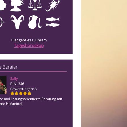
Hier geht es zu Ihrem
Tageshoroskop
 Berater
Sally
TZILO TATI
PIN: 346
PIN: 440
Bewertungen: 8
Bewertungen: 16
che und Lösungsorientierte Beratung mit
*Bist Du bereit? Bereit für die Wahrhe
ne Hilfsmittel
*!!!KEINE AUGENWISCHEREI SONDER
FAKTEN!!!