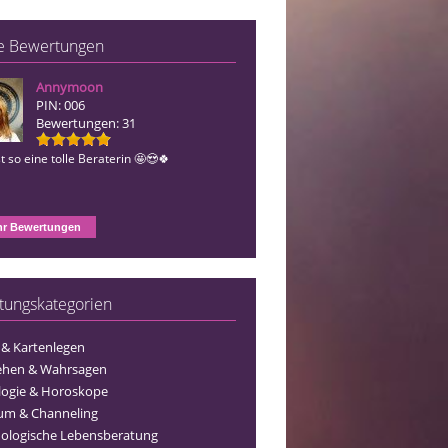
e Bewertungen
Annymoon
Estera
PIN: 006
PIN: 493
Bewertungen: 31
Bewertungen: 155
t so eine tolle Beraterin 🤩😍🍀
Vielen Dank liebe Estera für die tollen
Gespräche 🤗🍀🥰
r Bewertungen
tungskategorien
 & Kartenlegen
ehen & Wahrsagen
logie & Horoskope
um & Channeling
ologische Lebensberatung