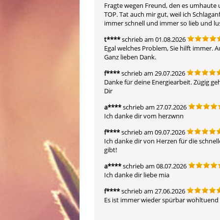
Fragte wegen Freund, den es umhaute un
TOP. Tat auch mir gut, weil ich Schlagan
immer schnell und immer so lieb und lus
t****
schrieb am 01.08.2026
Egal welches Problem, Sie hilft immer. 
Ganz lieben Dank.
f****
schrieb am 29.07.2026
Danke für deine Energiearbeit. Zügig ge
Dir
a****
schrieb am 27.07.2026
Ich danke dir vom herzwnn
f****
schrieb am 09.07.2026
Ich danke dir von Herzen für die schnell
gibt!
a****
schrieb am 08.07.2026
Ich danke dir liebe mia
f****
schrieb am 27.06.2026
Es ist immer wieder spürbar wohltuend m