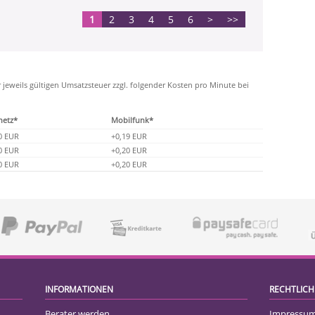
1
2
3
4
5
6
>
>>
r jeweils gültigen Umsatzsteuer zzgl. folgender Kosten pro Minute bei
netz*
Mobilfunk*
0 EUR
+0,19 EUR
0 EUR
+0,20 EUR
0 EUR
+0,20 EUR
INFORMATIONEN
RECHTLICH
Berater werden
Impressu