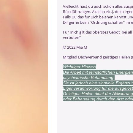
Vielleicht hast du auch schon alles ausp
Rückführungen, Akasha etc.), doch irgend
Falls Du das für Dich bejahen kannst und
Dir gerne beim "Ordnung schaffen" im e
Für mich gilt das oberstes Gebot bei al
verboten"
©️ 2022 Mia M
Mitglied Dachverband geistiges Heilen 
Wichtiger Hinweis
Die Arbeit mit feinstofflichen Energie
psychiatrische Behandlung.
Sie ist jedoch eine sinnvolle Ergänzu
Eigenverantwortung für die ausgelö
Geistiges Heilen dient der Aktivierun
oder Behandlung durch den Arzt oder 