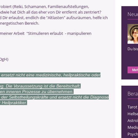
robiert (Reiki, Schamanen, Familienaufstellungen,
wie hat Dich all das eher von Dir entfernt als zentriert?
Neu
 Dir erlaubst, endlich die "Altlasten" aufzuräumen, helfe ich
nergetischen Bereich.
l meiner Arbeit "Stimulieren erlaubt - manipulieren
Du bis
(DgH)
Meh
n ersetzt nicht eine medizinische, heilpraktische oder
ng. Die Voraussetzung ist die Bereitschaft,
sten inneren Prozesse zu übernehmen.
Bera
g der Selbstheilungskräfte und ersetzt nicht die Diagnose
Heilpraktiker.
Tarot
Hells
Astro
Medi
Psych