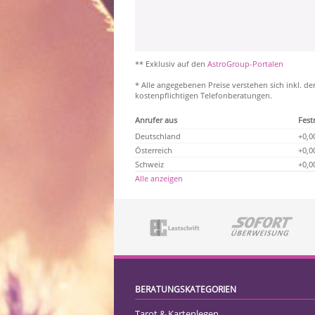
** Exklusiv auf den
AstroGroup-Portalen
* Alle angegebenen Preise verstehen sich inkl. de
kostenpflichtigen Telefonberatungen.
Anrufer aus
Fest
Deutschland
+0,0
Österreich
+0,0
Schweiz
+0,0
Alle anzeigen
BERATUNGSKATEGORIEN
Tarot & Kartenlegen