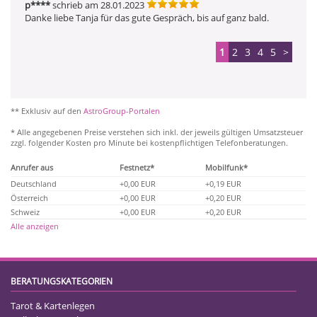
p****
schrieb am 28.01.2023
Danke liebe Tanja für das gute Gespräch, bis auf ganz bald. 
1
2
3
4
5
>
** Exklusiv auf den
AstroGroup-Portalen
* Alle angegebenen Preise verstehen sich inkl. der jeweils gültigen Umsatzsteuer
zzgl. folgender Kosten pro Minute bei kostenpflichtigen Telefonberatungen.
Anrufer aus
Festnetz*
Mobilfunk*
Deutschland
+0,00 EUR
+0,19 EUR
Österreich
+0,00 EUR
+0,20 EUR
Schweiz
+0,00 EUR
+0,20 EUR
Alle anzeigen
BERATUNGSKATEGORIEN
Tarot & Kartenlegen