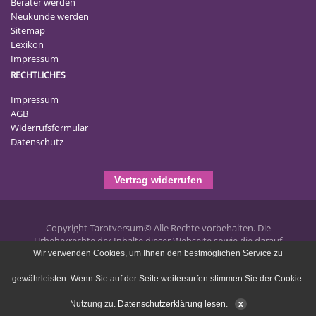
Berater werden
Neukunde werden
Sitemap
Lexikon
Impressum
RECHTLICHES
Impressum
AGB
Widerrufsformular
Datenschutz
Vertrag widerrufen
Copyright Tarotversum© Alle Rechte vorbehalten. Die
Urheberrechte der Inhalte dieser Webseite sowie die darauf
publizierten Texte liegen bei Tarotversum.de und jegliche
Wir verwenden Cookies, um Ihnen den bestmöglichen Service zu
Vervielfältigung ist untersagt und wird strafrechtlich verfolgt.
gewährleisten. Wenn Sie auf der Seite weitersurfen stimmen Sie der Cookie-
Portal-System by flexcom IT
Nutzung zu.
Datenschutzerklärung lesen
.
x