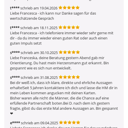
t****
schrieb am 19.04.2026
Liebe Francesca - ich kann nur Danke sagen für das 
wertschätzende Gespräch
t****
schrieb am 18.11.2025
Liebe Francesca - ich telefoniere immer wieder sehr gerne mit 
dir - da du immer wieder einen guten Rat oder auch einen 
guten Impuls setzt
s****
schrieb am 30.10.2025
Liebe Franceska, deine Beratung gestern Abend gab mir 
Orientierung. Du hast mein Herzensmann gut erkannt. Bin 
gespannt wie es sich nun entwickelt.
s****
schrieb am 31.08.2025
Bei dir weiß ich, dass ich klare, direkte und ehrliche Aussagen 
erhalte!Seit 5 Jahren kontaktiere ich dich und lasse die HM dir in 
mein Leben kommen angucken mit deinen Karten.

Bisher waren alle nicht die Männer, die die Chance auf eine 
erfüllende Partnerschaft boten.Bei D. nach dem ich gestern 
fragte, gibst du das erste Mal andere Aussagen an. Bin gespannt 
❤ ️ 
e****
schrieb am 09.04.2025
Liebste Francesca ich danke dir von Herzen für das wunderbare 