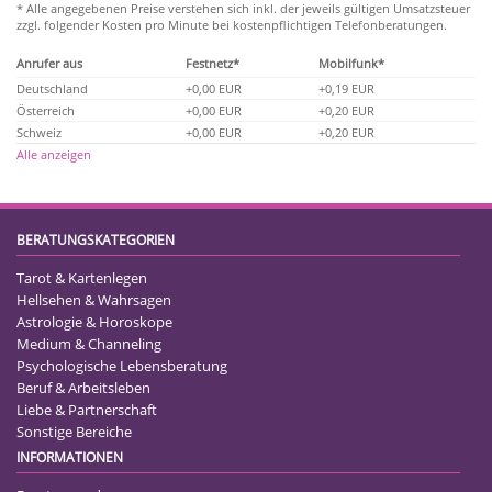
* Alle angegebenen Preise verstehen sich inkl. der jeweils gültigen Umsatzsteuer
zzgl. folgender Kosten pro Minute bei kostenpflichtigen Telefonberatungen.
Anrufer aus
Festnetz*
Mobilfunk*
Deutschland
+0,00 EUR
+0,19 EUR
Österreich
+0,00 EUR
+0,20 EUR
Schweiz
+0,00 EUR
+0,20 EUR
Alle anzeigen
BERATUNGSKATEGORIEN
Tarot & Kartenlegen
Hellsehen & Wahrsagen
Astrologie & Horoskope
Medium & Channeling
Psychologische Lebensberatung
Beruf & Arbeitsleben
Liebe & Partnerschaft
Sonstige Bereiche
INFORMATIONEN