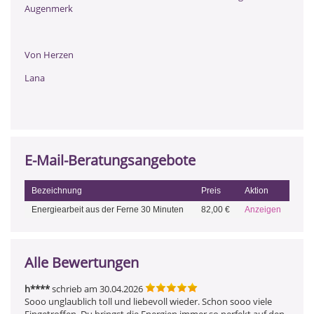
Augenmerk
Von Herzen
Lana
E-Mail-Beratungsangebote
Bezeichnung
Preis
Aktion
Energiearbeit aus der Ferne 30 Minuten
82,00 €
Anzeigen
Alle Bewertungen
h****
schrieb am 30.04.2026
Sooo unglaublich toll und liebevoll wieder. Schon sooo viele 
Eingetroffen, Du bringst die Energien immer so perfekt auf den 