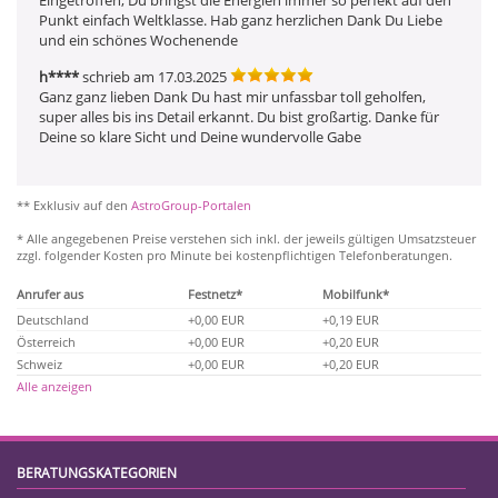
Punkt einfach Weltklasse. Hab ganz herzlichen Dank Du Liebe 
und ein schönes Wochenende
h****
schrieb am 17.03.2025
Ganz ganz lieben Dank Du hast mir unfassbar toll geholfen, 
super alles bis ins Detail erkannt. Du bist großartig. Danke für 
Deine so klare Sicht und Deine wundervolle Gabe
** Exklusiv auf den
AstroGroup-Portalen
* Alle angegebenen Preise verstehen sich inkl. der jeweils gültigen Umsatzsteuer
zzgl. folgender Kosten pro Minute bei kostenpflichtigen Telefonberatungen.
Anrufer aus
Festnetz*
Mobilfunk*
Deutschland
+0,00 EUR
+0,19 EUR
Österreich
+0,00 EUR
+0,20 EUR
Schweiz
+0,00 EUR
+0,20 EUR
Alle anzeigen
BERATUNGSKATEGORIEN