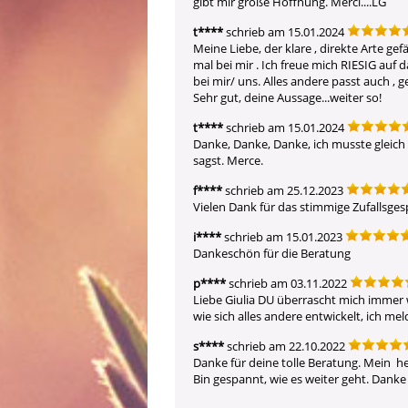
gibt mir große Hoffnung. Merci....LG
t****
schrieb am 15.01.2024
Meine Liebe, der klare , direkte Arte gef
mal bei mir . Ich freue mich RIESIG auf
bei mir/ uns. Alles andere passt auch , 
Sehr gut, deine Aussage...weiter so!
t****
schrieb am 15.01.2024
Danke, Danke, Danke, ich musste gleich 
sagst. Merce.
f****
schrieb am 25.12.2023
Vielen Dank für das stimmige Zufallsges
i****
schrieb am 15.01.2023
Dankeschön für die Beratung 
p****
schrieb am 03.11.2022
Liebe Giulia DU überrascht mich immer
wie sich alles andere entwickelt, ich me
s****
schrieb am 22.10.2022
Danke für deine tolle Beratung. Mein  
Bin gespannt, wie es weiter geht. Dank