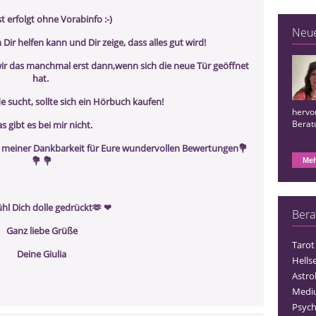
t erfolgt ohne Vorabinfo :-)
Neu
Dir helfen kann und Dir zeige, dass alles gut wird!
wir das manchmal erst dann,wenn sich die neue Tür geöffnet
hat.
sucht, sollte sich ein Hörbuch kaufen!
hervor
Berat
s gibt es bei mir nicht.
en meiner Dankbarkeit für Eure wundervollen Bewertungen💐
💐 💐
Meh
ühl Dich dolle gedrückt🫶 ❤ ️
Bera
Ganz liebe Grüße
Tarot
Deine Giulia
Hells
Astro
Medi
Psych