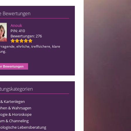
e Bewertungen
Anouk
Juna
PIN: 410
PIN: 510
Bewertungen: 276
Bewertungen: 1242
ragende, ehrliche, treffsichere, klare
Immer wieder unfassbar gut und absol
ung.
in den Aussagen, so geht gute Beratu
r Bewertungen
tungskategorien
 & Kartenlegen
ehen & Wahrsagen
logie & Horoskope
um & Channeling
ologische Lebensberatung