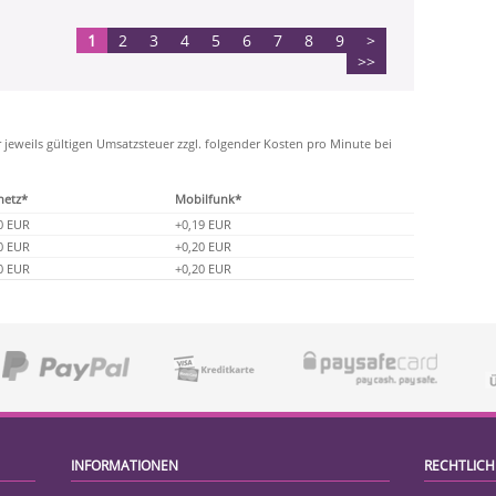
1
2
3
4
5
6
7
8
9
>
>>
r jeweils gültigen Umsatzsteuer zzgl. folgender Kosten pro Minute bei
netz*
Mobilfunk*
0 EUR
+0,19 EUR
0 EUR
+0,20 EUR
0 EUR
+0,20 EUR
INFORMATIONEN
RECHTLICH