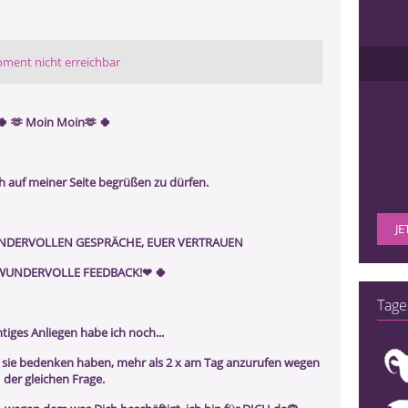
ment nicht erreichbar
🍀 🫶 Moin Moin🫶 🍀
ch auf meiner Seite begrüßen zu dürfen.
JE
WUNDERVOLLEN GESPRÄCHE, EUER VERTRAUEN
WUNDERVOLLE FEEDBACK!❤ ️🍀
Tage
htiges Anliegen habe ich noch...
s sie bedenken haben, mehr als 2 x am Tag anzurufen wegen
der gleichen Frage.