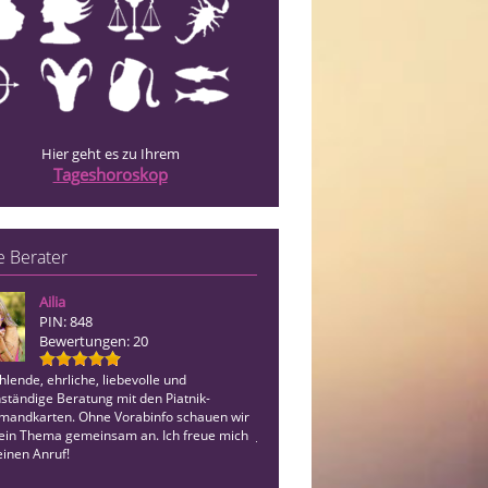
Hier geht es zu Ihrem
Tageshoroskop
 Berater
Ailia
Nati
PIN: 848
PIN: 026
Bewertungen: 20
Bewertungen: 11
hlende, ehrliche, liebevolle und
Hellsichtig. Wahrhaftig. Ohne Hilfsmitt
ständige Beratung mit den Piatnik-
erkenne, was ist - und was kommen da
mandkarten. Ohne Vorabinfo schauen wir
Für alle Themen mit Klarheit. Seit übe
ein Thema gemeinsam an. Ich freue mich
Jahren. Gerne auch Terminanfragen off
einen Anruf!