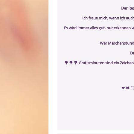
Der Res
Ich freue mich, wenn ich auch 
Es wird immer alles gut, nur erkennen 
Wer Märchenstunde 
Da
💐 💐 💐 Gratisminuten sind ein Zeich
❤ ️🫶 F