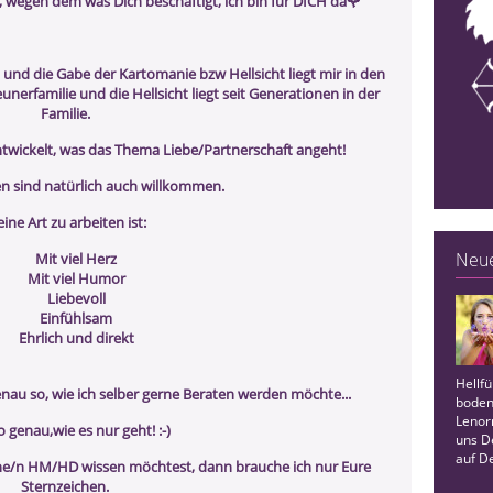
, wegen dem was Dich beschäftigt, ich bin für DICH da🌹
 und die Gabe der Kartomanie bzw Hellsicht liegt mir in den
nerfamilie und die Hellsicht liegt seit Generationen in der
Familie.
twickelt, was das Thema Liebe/Partnerschaft angeht!
 sind natürlich auch willkommen.
ine Art zu arbeiten ist:
Neue
Mit viel Herz
Mit viel Humor
Liebevoll
Einfühlsam
Ehrlich und direkt
Hellfü
nau so, wie ich selber gerne Beraten werden möchte...
boden
Lenor
o genau,wie es nur geht! :-)
uns D
auf D
ne/n HM/HD wissen möchtest, dann brauche ich nur Eure
Sternzeichen.