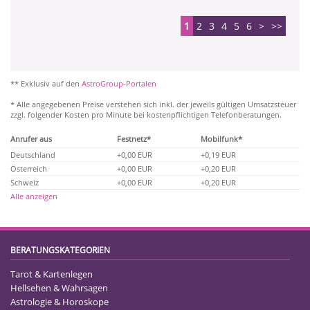
1
2
3
4
5
6
>
>>
** Exklusiv auf den
AstroGroup-Portalen
* Alle angegebenen Preise verstehen sich inkl. der jeweils gültigen Umsatzsteuer
zzgl. folgender Kosten pro Minute bei kostenpflichtigen Telefonberatungen.
Anrufer aus
Festnetz*
Mobilfunk*
Deutschland
+0,00 EUR
+0,19 EUR
Österreich
+0,00 EUR
+0,20 EUR
Schweiz
+0,00 EUR
+0,20 EUR
Alle anzeigen
BERATUNGSKATEGORIEN
Tarot & Kartenlegen
Hellsehen & Wahrsagen
Astrologie & Horoskope