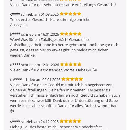
Vielen Dank für das sehr interessante Aufstellungs-Gespräch!!!
c****
schrieb am 01.03.2026
Tolles erstes Gespräch. Klare stimmige ehrliche

Aussagen.
k****
schrieb am 16.01.2026
Wow! Was für ein Zufallsgespräch! Genau diese 
Aufstellungsarbeit habe ich heute gebraucht und habe gar nicht 
gewusst, dass es hier so etwas gibt.Ich melde mich sicher 
wieder. Danke!
e****
schrieb am 12.01.2026
Vielen Dank für die tröstenden Worte. Liebe Grüße
m****
schrieb am 02.01.2026
Vielen Dank für deine Geduld mit mir. Ich bin begeistert von 
deinen Aufstellungen. Sie helfen mir meinen HM besser zu 
verstehen. Ich muss einfach lernen noch Geduld zu haben, auch 
wenn es mir schwer fällt. Dank deiner Unterstützung und Gabe 
werde ich es aber schaffen. Danke für alles. Du bist wunderbar 
👍 
s****
schrieb am 24.12.2025
Liebe Julia...das beste  mich....schönes Weihnachtsfest......