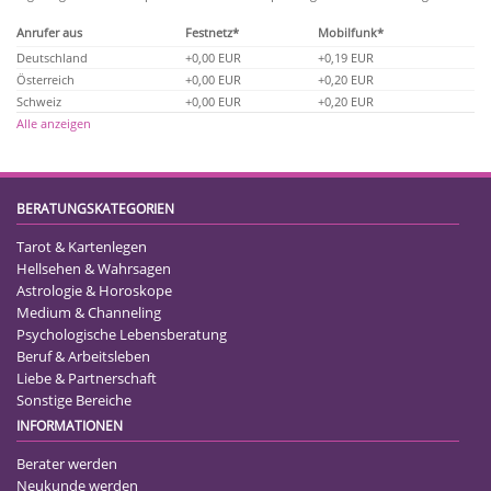
Anrufer aus
Festnetz*
Mobilfunk*
Deutschland
+0,00 EUR
+0,19 EUR
Österreich
+0,00 EUR
+0,20 EUR
Schweiz
+0,00 EUR
+0,20 EUR
Alle anzeigen
BERATUNGSKATEGORIEN
Tarot & Kartenlegen
Hellsehen & Wahrsagen
Astrologie & Horoskope
Medium & Channeling
Psychologische Lebensberatung
Beruf & Arbeitsleben
Liebe & Partnerschaft
Sonstige Bereiche
INFORMATIONEN
Berater werden
Neukunde werden