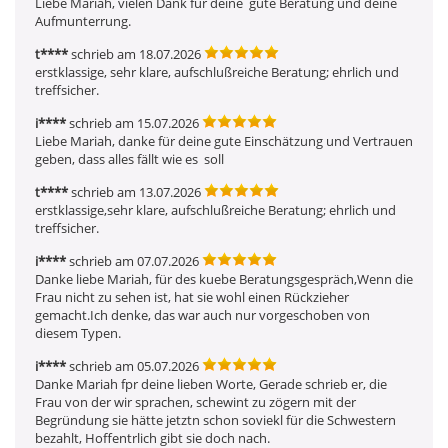
Liebe Mariah, vielen Dank für deine  gute Beratung und deine  
Aufmunterrung.
t****
schrieb am 18.07.2026
erstklassige, sehr klare, aufschlußreiche Beratung; ehrlich und 
treffsicher.
i****
schrieb am 15.07.2026
Liebe Mariah, danke für deine gute Einschätzung und Vertrauen  
geben, dass alles fällt wie es  soll
t****
schrieb am 13.07.2026
erstklassige,sehr klare, aufschlußreiche Beratung; ehrlich und 
treffsicher.
i****
schrieb am 07.07.2026
Danke liebe Mariah, für des kuebe Beratungsgespräch,Wenn die 
Frau nicht zu sehen ist, hat sie wohl einen Rückzieher 
gemacht.Ich denke, das war auch nur vorgeschoben von 
diesem Typen.
i****
schrieb am 05.07.2026
Danke Mariah fpr deine lieben Worte, Gerade schrieb er, die 
Frau von der wir sprachen, schewint zu zögern mit der 
Begründung sie hätte jetztn schon soviekl für die Schwestern 
bezahlt, Hoffentrlich gibt sie doch nach.