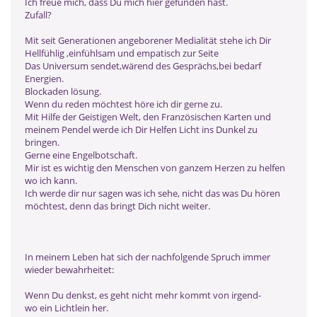
Ich freue mich, dass Du mich hier gefunden hast.
Zufall?
Mit seit Generationen angeborener Medialität stehe ich Dir
Hellfühlig ,einfühlsam und empatisch zur Seite
Das Universum sendet,wärend des Gesprächs,bei bedarf
Energien.
Blockaden lösung.
Wenn du reden möchtest höre ich dir gerne zu.
Mit Hilfe der Geistigen Welt, den Französischen Karten und
meinem Pendel werde ich Dir Helfen Licht ins Dunkel zu
bringen.
Gerne eine Engelbotschaft.
Mir ist es wichtig den Menschen von ganzem Herzen zu helfen
wo ich kann.
Ich werde dir nur sagen was ich sehe, nicht das was Du hören
möchtest, denn das bringt Dich nicht weiter.
In meinem Leben hat sich der nachfolgende Spruch immer
wieder bewahrheitet:
Wenn Du denkst, es geht nicht mehr kommt von irgend-
wo ein Lichtlein her.