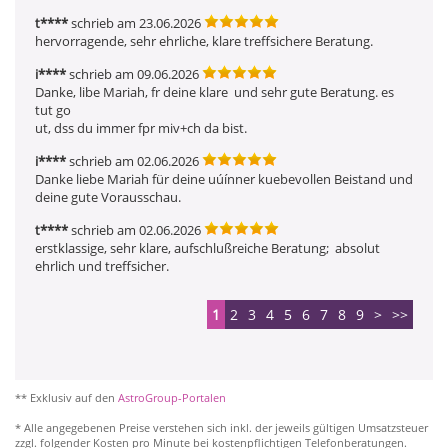
t****
schrieb am 23.06.2026
hervorragende, sehr ehrliche, klare treffsichere Beratung.
i****
schrieb am 09.06.2026
Danke, libe Mariah, fr deine klare  und sehr gute Beratung. es 
tut go

ut, dss du immer fpr miv+ch da bist.
i****
schrieb am 02.06.2026
Danke liebe Mariah für deine uúínner kuebevollen Beistand und 
deine gute Vorausschau.
t****
schrieb am 02.06.2026
erstklassige, sehr klare, aufschlußreiche Beratung;  absolut 
ehrlich und treffsicher.
1
2
3
4
5
6
7
8
9
>
>>
** Exklusiv auf den
AstroGroup-Portalen
* Alle angegebenen Preise verstehen sich inkl. der jeweils gültigen Umsatzsteuer
zzgl. folgender Kosten pro Minute bei kostenpflichtigen Telefonberatungen.