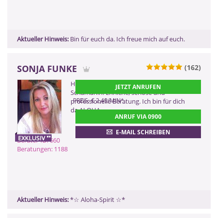
Aktueller Hinweis:
Bin für euch da. Ich freue mich auf euch.
SONJA FUNKE
(162)
0900 899 44 55 - 660
Hellsichtiges Kartenmedium HUNA-
JETZT ANRUFEN
(2,99 €/Min)
Schamanin. Ehrliche, seriöse und
0900 52 82 58 - 660
PREIS: € 2,49/MIN
*
professionelle Beratung. Ich bin für dich
da ALOHA
(2,17 €/Min ggf. abweichend aus dem
ANRUF VIA 0900
Mobilfunk)
0901 52 82 58
E-MAIL SCHREIBEN
(Dieser Anruf kostet Sie 2,50
Berater-ID: 660
CHF pro Minute)
Beratungen: 1188
ZURÜCK
Aktueller Hinweis:
*☆ Aloha-Spirit ☆*