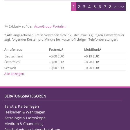
1
2
3
4
5
6
7
8
>
>>
** Exklusiv auf den
AstroGroup-Portalen
* Alle angegebenen Preise verstehen sich inkl. der jeweils gültigen Umsatzsteuer
zzgl. folgender Kosten pro Minute bei kostenpflichtigen Telefonberatungen.
Anrufer aus
Festnetz*
Mobilfunk*
Deutschland
+0,00 EUR
+0,19 EUR
Österreich
+0,00 EUR
+0,20 EUR
Schweiz
+0,00 EUR
+0,20 EUR
Alle anzeigen
BERATUNGSKATEGORIEN
Tarot & Kartenlegen
Hellsehen & Wahrsagen
Astrologie & Horoskope
Medium & Channeling
Psychologische Lebensberatung