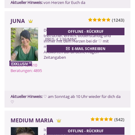
Aktueller Hinweis:
️von Herzen für Euch da ️
JUNA
(1243)
ZURÜCK
Deine "em-badische" Begleitung -
OFFLINE - RÜCKRUF
treffsicher, ehrlich, bodenständig und
PREIS: € 2,99/MIN
*
immer mit dem Herzen bei dir ♡ mit
meinen Lenormandkarten finden wir
E-MAIL SCHREIBEN
Antworten auf all deine Fragen -
Zeitangaben
Berater-ID: 510
Beratungen: 4895
Aktueller Hinweis:
♡ am Sonntag ab 10 Uhr wieder für dich da
♡
MEDIUM MARIA
(542)
0900 899 44 55 - 505
Ich erkenne karmische Muster,
OFFLINE - RÜCKRUF
(2,99 €/Min)