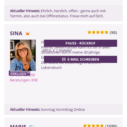
Aktueller Hinweis:
Ehrlich, herzlich, offen - gerne auch mit
Termin, also auch bei Offlinestatus. Freue mich auf Dich.
SINA
(90)
ZURÜCK
HERZFLÜSTERIN aus der Weissheit
PAUSE - RÜCKRUF
meines Seelenhauses kann ich dir in allen
PREIS: € 2,99/MIN
*
Situationen durch meine 30 Jährige
Erfahrung meine helfende Hand reichen.
E-MAIL SCHREIBEN
Das Glück, die Liebe, liegt in deinem
Lebensbuch
Berater-ID: 250
Beratungen: 658
Aktueller Hinweis:
Sonntag Vormittag Online
MARIE
(1690)