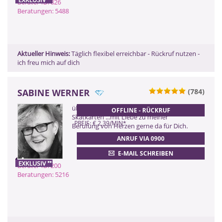
Berater-ID: 826
Beratungen: 5488
Aktueller Hinweis:
Täglich flexibel erreichbar - Rückruf nutzen -
ich freu mich auf dich
SABINE WERNER
(784)
0900 899 44 55 - 200
über 30 Jährige Erfahrung mit meinen
OFFLINE - RÜCKRUF
(2,99 €/Min)
Skatkarten ...mit Liebe zu meiner
PREIS: € 2,39/MIN
*
0900 52 82 58 - 200
Berufung von Herzen gerne da für Dich.
(2,17 €/Min ggf. abweichend aus dem
ANRUF VIA 0900
Mobilfunk)
0901 52 82 58
E-MAIL SCHREIBEN
(Dieser Anruf kostet Sie 2,50
Berater-ID: 200
CHF pro Minute)
Beratungen: 5216
ZURÜCK