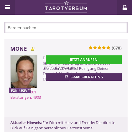
MONE
(670)
ZURÜCK
Du hast das Recht, glücklich zu sein! Ich
JETZT ANRUFEN
bin immer hellsichtig an Deiner Seite für
PREIS: € 2,99/MIN
*
alle Lebensbereiche! Reinigung Deiner
Energiefelder!Dein Seelenplan!Dein
E-MAIL-BERATUNG
Engelchanneling!Deine Frage!
Berater-ID: 201
Beratungen: 4903
Aktueller Hinweis:
Für Dich mit Herz und Freude: Der direkte
Blick auf Dein ganz persönliches Herzensthema!