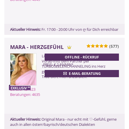
ZURÜCK
Aktueller Hinweis:
Fr. 17:00 - 20:00 Uhr von ღ für Dich erreichbar
MARA - HERZGEFÜHL
(577)
0900 899 44 55 - 523
Liebeskummer? Einfühlsame Hilfe, ohne
OFFLINE - RÜCKRUF
(2,99 €/Min)
Vorab-Info dem Partner per
PREIS: € 2,89/MIN
*
0900 52 82 58 - 523
TURBOSEELENCHANNELING ins Herz
geschaut - Kein Problem ist mir fremd.
(2,17 €/Min ggf. abweichend aus dem
E-MAIL-BERATUNG
Mobilfunk)
Trau dich, mich anzurufen!
0901 52 82 58
(Dieser Anruf kostet Sie 2,50
Berater-ID: 523
CHF pro Minute)
Beratungen: 4635
ZURÜCK
Aktueller Hinweis:
Original Mara - nur echt mit ♡-Gefühl, gerne
auch in allen österr/bayrisch/deutschen Dialekten