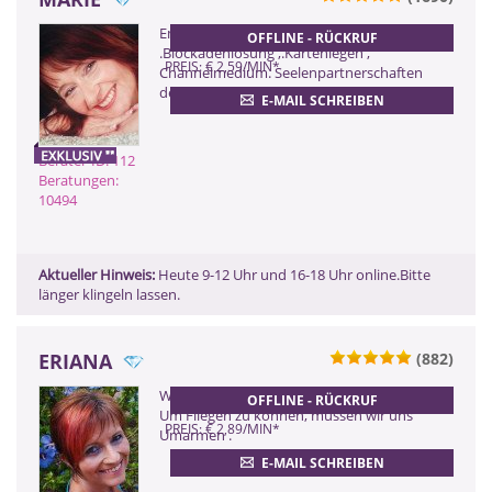
ZURÜCK
Emphatische ,hellsichtige Beratung
OFFLINE - RÜCKRUF
.Blockadenlösung ,.Kartenlegen ,
PREIS: € 2,59/MIN
*
Channelmedium. Seelenpartnerschaften
der neuen Zeit !
E-MAIL SCHREIBEN
Berater-ID: 112
Beratungen:
10494
Aktueller Hinweis:
Heute 9-12 Uhr und 16-18 Uhr online.Bitte
länger klingeln lassen.
ERIANA
(882)
ZURÜCK
Wir sind alle Engel mit nur einem Flügel.
OFFLINE - RÜCKRUF
Um Fliegen zu können, müssen wir uns
PREIS: € 2,89/MIN
*
Umarmen .
E-MAIL SCHREIBEN