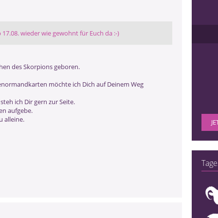
b 17.08. wieder wie gewohnt für Euch da :-)
chen des Skorpions geboren.
 Lenormandkarten möchte ich Dich auf Deinem Weg
eh ich Dir gern zur Seite.
zen aufgebe.
 alleine.
JE
Tage