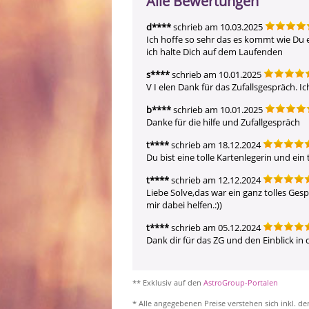
Alle Bewertungen
d****
schrieb am 10.03.2025
Ich hoffe so sehr das es kommt wie Du 
ich halte Dich auf dem Laufenden
s****
schrieb am 10.01.2025
V I elen Dank für das Zufallsgespräch. Ic
b****
schrieb am 10.01.2025
Danke für die hilfe und Zufallgespräch 
t****
schrieb am 18.12.2024
Du bist eine tolle Kartenlegerin und ein
t****
schrieb am 12.12.2024
Liebe Solve,das war ein ganz tolles Gesp
mir dabei helfen.:))
t****
schrieb am 05.12.2024
Dank dir für das ZG und den Einblick in 
** Exklusiv auf den
AstroGroup-Portalen
* Alle angegebenen Preise verstehen sich inkl. de