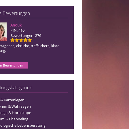
e Bewertungen
Anouk
Juna
PIN: 410
PIN: 510
Bewertungen: 276
Bewertungen: 1242
ragende, ehrliche, treffsichere, klare
Immer wieder unfassbar gut und absol
ung.
in den Aussagen, so geht gute Beratu
r Bewertungen
tungskategorien
 & Kartenlegen
ehen & Wahrsagen
logie & Horoskope
um & Channeling
ologische Lebensberatung