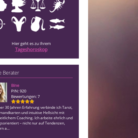
Hier geht es zu Ihrem
Tageshoroskop
 Berater
Bine
Ailia
PIN: 920
PIN: 848
Bewertungen: 7
Bewertungen: 20
er 30 Jahren Erfahrung verbinde ich Tarot,
Hellfühlende, ehrliche, liebevolle und
andkarten und intuitive Hellsicht mit
bodenständige Beratung mit den Piatn
itlichem Coaching. Ich arbeite ehrlich und
Lenormandkarten. Ohne Vorabinfo sc
sorientiert – nicht nur auf Tendenzen,
uns Dein Thema gemeinsam an. Ich f
rn a…
auf Deinen Anruf!