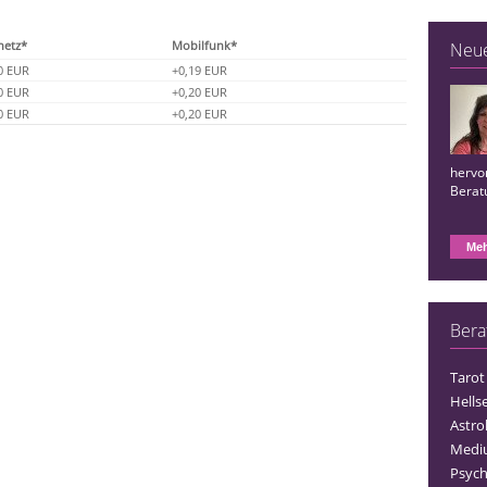
netz*
Mobilfunk*
Neu
0 EUR
+0,19 EUR
0 EUR
+0,20 EUR
0 EUR
+0,20 EUR
hervor
Berat
Meh
Bera
Tarot
Hells
Astro
Medi
Psych