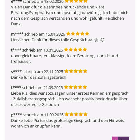
e****
schrieb am 18.02.2026
Vielen Dank für die sehr beeindruckende und klare 
Beratung.Symphatisch und absolut glaubwürdig- ich habe mich  
nach dem Gespräch verstanden und wohl gefühlt. Herzlichen 
Dank
m****
schrieb am 15.01.2026
Herzlichen Dank für dieses tolle Gespräch 🙏  🌼  😍 
t****
schrieb am 10.01.2026
unvergleichbare,  erstklassige, klare Beratung;  ehrlich und 
treffsicher.
s****
schrieb am 22.11.2025
Danke für das Zufallsgespräch
t****
schrieb am 21.09.2025
Liebe Pia, dies war sozusagen unser erstes Kennenlerngespräch 
- Zufallsberatergespräch - ich war sehr positiv beeindruckt über 
dieses wertvolle Gespräch
g****
schrieb am 11.09.2025
Danke liebe Pia für das großartige Gespräch und den Hinweis 
woran ich anknüpfen kann.