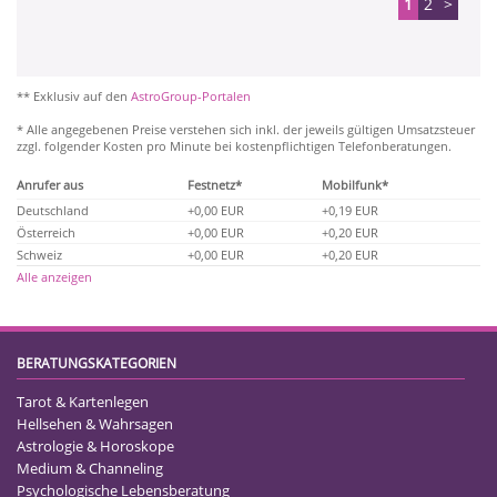
1
2
>
** Exklusiv auf den
AstroGroup-Portalen
* Alle angegebenen Preise verstehen sich inkl. der jeweils gültigen Umsatzsteuer
zzgl. folgender Kosten pro Minute bei kostenpflichtigen Telefonberatungen.
Anrufer aus
Festnetz*
Mobilfunk*
Deutschland
+0,00 EUR
+0,19 EUR
Österreich
+0,00 EUR
+0,20 EUR
Schweiz
+0,00 EUR
+0,20 EUR
Alle anzeigen
BERATUNGSKATEGORIEN
Tarot & Kartenlegen
Hellsehen & Wahrsagen
Astrologie & Horoskope
Medium & Channeling
Psychologische Lebensberatung