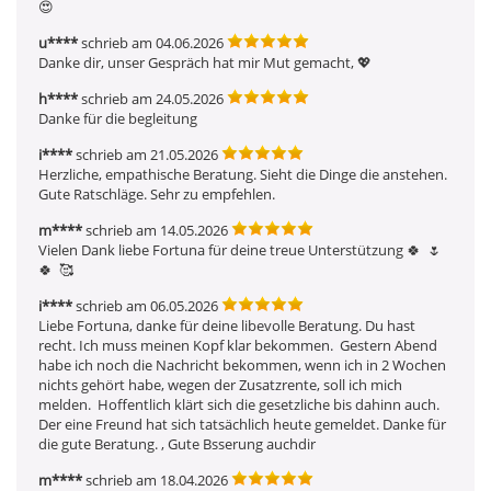
😍 
u****
schrieb am 04.06.2026
Danke dir, unser Gespräch hat mir Mut gemacht, 💖 
h****
schrieb am 24.05.2026
Danke für die begleitung
i****
schrieb am 21.05.2026
Herzliche, empathische Beratung. Sieht die Dinge die anstehen. 
Gute Ratschläge. Sehr zu empfehlen.
m****
schrieb am 14.05.2026
Vielen Dank liebe Fortuna für deine treue Unterstützung 🍀  🌷  
🍀  🥰 
i****
schrieb am 06.05.2026
Liebe Fortuna, danke für deine libevolle Beratung. Du hast 
recht. Ich muss meinen Kopf klar bekommen.  Gestern Abend 
habe ich noch die Nachricht bekommen, wenn ich in 2 Wochen 
nichts gehört habe, wegen der Zusatzrente, soll ich mich 
melden.  Hoffentlich klärt sich die gesetzliche bis dahinn auch. 
Der eine Freund hat sich tatsächlich heute gemeldet. Danke für 
die gute Beratung. , Gute Bsserung auchdir
m****
schrieb am 18.04.2026