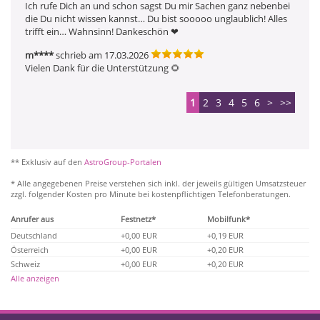
Ich rufe Dich an und schon sagst Du mir Sachen ganz nebenbei 
die Du nicht wissen kannst… Du bist sooooo unglaublich! Alles 
trifft ein… Wahnsinn! Dankeschön ❤  ️
m****
schrieb am 17.03.2026
Vielen Dank für die Unterstützung 🌻 
1
2
3
4
5
6
>
>>
** Exklusiv auf den
AstroGroup-Portalen
* Alle angegebenen Preise verstehen sich inkl. der jeweils gültigen Umsatzsteuer
zzgl. folgender Kosten pro Minute bei kostenpflichtigen Telefonberatungen.
Anrufer aus
Festnetz*
Mobilfunk*
Deutschland
+0,00 EUR
+0,19 EUR
Österreich
+0,00 EUR
+0,20 EUR
Schweiz
+0,00 EUR
+0,20 EUR
Alle anzeigen