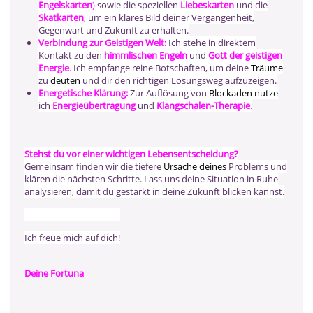
Engelskarten
)
sowie die speziellen
Liebeskarten
und die
Skatkarten
,
um ein klares Bild deiner Vergangenheit,
Gegenwart und Zukunft zu erhalten.
Verbindung zur Geistigen Welt:
Ich stehe in direktem
Kontakt zu den
himmlischen Engeln
und
Gott der geistigen
Energie
.
Ich empfange reine Botschaften, um deine
Träume
zu
deuten
und dir den richtigen Lösungsweg aufzuzeigen.
Energetische Klärung:
Zur Auflösung von
Blockaden nutze
ich
Energieübertragung
und
Klangschalen-Therapie
.
Stehst du vor einer wichtigen Lebensentscheidung?
Gemeinsam finden wir die tiefere
Ursache deines
Problems und
klären die nächsten Schritte. Lass uns deine Situation in Ruhe
analysieren, damit du gestärkt in deine Zukunft blicken kannst.
Ich freue mich auf dich!
Ich freue mich auf dich!
Deine Fortuna