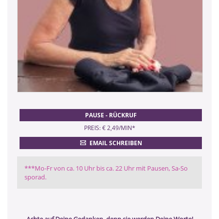
PAUSE - RÜCKRUF
PREIS: € 2,49/MIN
*
EMAIL SCHREIBEN
***Mo-Fr von ca. 10 Uhr bis ca. 22 Uhr mit Pausen, Sa-So
sporad.
Achte auf Deine Gedanken, denn sie werden Deine Worte!