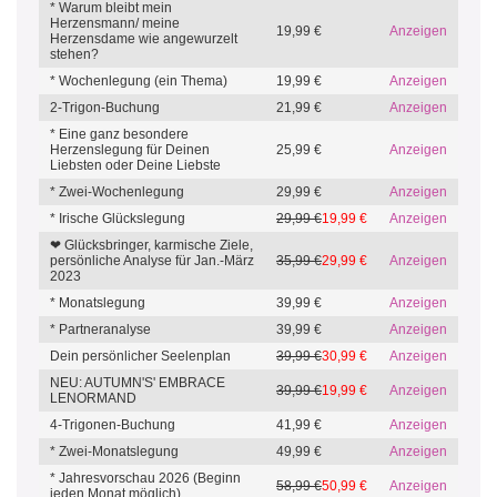
* Warum bleibt mein
Herzensmann/ meine
19,99 €
Anzeigen
Herzensdame wie angewurzelt
stehen?
* Wochenlegung (ein Thema)
19,99 €
Anzeigen
2-Trigon-Buchung
21,99 €
Anzeigen
* Eine ganz besondere
Herzenslegung für Deinen
25,99 €
Anzeigen
Liebsten oder Deine Liebste
* Zwei-Wochenlegung
29,99 €
Anzeigen
* Irische Glückslegung
29,99 €
19,99 €
Anzeigen
❤ Glücksbringer, karmische Ziele,
persönliche Analyse für Jan.-März
35,99 €
29,99 €
Anzeigen
2023
* Monatslegung
39,99 €
Anzeigen
* Partneranalyse
39,99 €
Anzeigen
Dein persönlicher Seelenplan
39,99 €
30,99 €
Anzeigen
NEU: AUTUMN'S' EMBRACE
39,99 €
19,99 €
Anzeigen
LENORMAND
4-Trigonen-Buchung
41,99 €
Anzeigen
* Zwei-Monatslegung
49,99 €
Anzeigen
* Jahresvorschau 2026 (Beginn
58,99 €
50,99 €
Anzeigen
jeden Monat möglich)