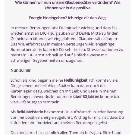
Wie können wir nun unsere Glaubenssätze verändern? Wie
können wir in die positive
Energie hineingehen? Ich zeige dir den Weg.
In meinen Beratungen bist DU mir sehr wichtig und dass DU
wieder lernst an DICH zu glauben und DEINE Mitte zu finden.
Gemeinsam können wir eingefahrene Glaubenssätze ändern.
Das WIE erfährst Du in meinen Beratungen. Als langjährige
Burnoutberaterin kann ich Dir sehr helfen, Stresssituationen zu
meistern. Du lernst schnell und auf einfache Weise mit
schwierigen Gegebenheiten umzugehen.
Nun zu mir:
Schon als Kind begann meine
Hellfühligkeit.
Ich konnte viele
Dinge sehen und erfühlen. Später kam dann noch das
Kartenlegen dazu, welches ich mit Leib und Seele in meinen
Beratungen anwende. In nunmehr
über 30 Jahren
konnte ich
viele Erfahrungen sammeln.
Als
Reiki-Meisterin
bekommst Du auf Wunsch in jeder Beratung
von mir positive Energie zugeführt. Wichtig für mich ist, dass Du
zufrieden und motiviert aus meinen Beratungen gehst.
Du kannst mich zu ziemlich allen Themen befragen. Bitte habe