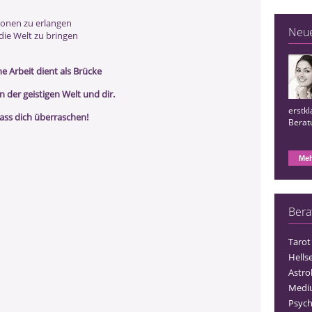
tionen zu erlangen
Neu
 die Welt zu bringen
e Arbeit dient als Brücke
n der geistigen Welt und dir.
erstkl
ass dich überraschen!
Beratu
Meh
Bera
Tarot
Hells
Astro
Medi
Psych