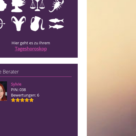
Hier geht es zu Ihrem
Tageshoroskop
 Berater
Sylvie
Sally
PIN: 038
PIN: 346
Bewertungen: 6
Bewertungen: 8
Ehrliche und Lösungsorientierte Bera
und ohne Hilfsmittel