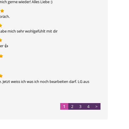
ch gerne wieder! Alles Liebe :)
präch.
habe mich sehr wohlgefühlt mit dir
er 👍 
Jetzt weiss ich was ich noch bearbeiten darf. LG aus 
1
2
3
4
>