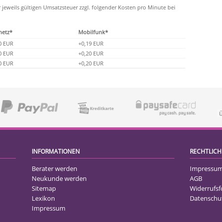
r jeweils gültigen Umsatzsteuer zzgl. folgender Kosten pro Minute bei
netz*
Mobilfunk*
0 EUR
+0,19 EUR
0 EUR
+0,20 EUR
0 EUR
+0,20 EUR
INFORMATIONEN
RECHTLICH
Berater werden
Impressu
Neukunde werden
AGB
Sitemap
Widerrufs
Lexikon
Datenschu
Impressum