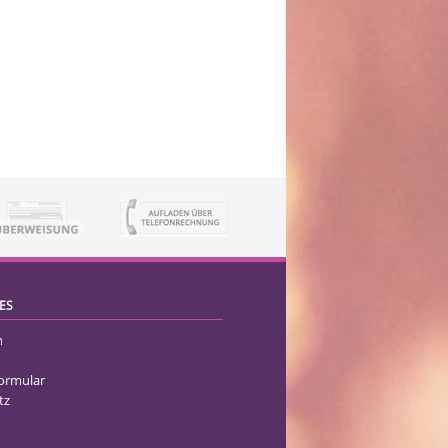
ES
m
formular
tz