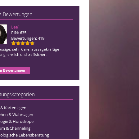
e Bewertungen
Lee`
Juna
PIN: 635
PIN: 510
Bewertungen: 419
Bewertungen: 1243
assige, sehr klare, aussagekräftige
Juna ist die Beste, sehr beruhigend, sc
ng; ehrlich und treffsicher.
emphatisch, herzlich, und 100% Treff
einfach Spitze. Eine große Hilfe zu vie
Themen. Großes Dankeschön für dein
wertvolle Arbeit. LG
r Bewertungen
tungskategorien
 & Kartenlegen
ehen & Wahrsagen
logie & Horoskope
um & Channeling
ologische Lebensberatung