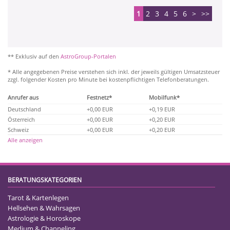
1
2
3
4
5
6
>
>>
** Exklusiv auf den
AstroGroup-Portalen
* Alle angegebenen Preise verstehen sich inkl. der jeweils gültigen Umsatzsteuer
zzgl. folgender Kosten pro Minute bei kostenpflichtigen Telefonberatungen.
Anrufer aus
Festnetz*
Mobilfunk*
Deutschland
+0,00 EUR
+0,19 EUR
Österreich
+0,00 EUR
+0,20 EUR
Schweiz
+0,00 EUR
+0,20 EUR
Alle anzeigen
BERATUNGSKATEGORIEN
Tarot & Kartenlegen
Hellsehen & Wahrsagen
Astrologie & Horoskope
Medium & Channeling