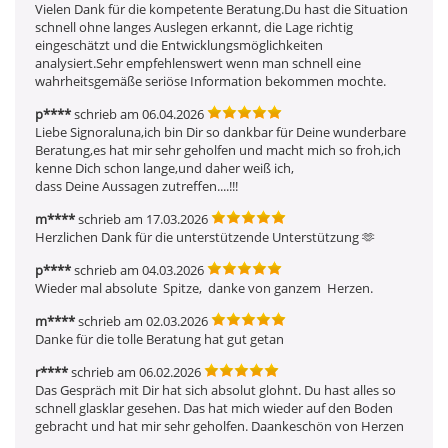
Vielen Dank für die kompetente Beratung.Du hast die Situation 
schnell ohne langes Auslegen erkannt, die Lage richtig 
eingeschätzt und die Entwicklungsmöglichkeiten 
analysiert.Sehr empfehlenswert wenn man schnell eine 
wahrheitsgemäße seriöse Information bekommen mochte.
p****
schrieb am 06.04.2026
Liebe Signoraluna,ich bin Dir so dankbar für Deine wunderbare 
Beratung,es hat mir sehr geholfen und macht mich so froh,ich 
kenne Dich schon lange,und daher weiß ich,

dass Deine Aussagen zutreffen....!!!
m****
schrieb am 17.03.2026
Herzlichen Dank für die unterstützende Unterstützung 🫶 
p****
schrieb am 04.03.2026
Wieder mal absolute  Spitze,  danke von ganzem  Herzen.
m****
schrieb am 02.03.2026
Danke für die tolle Beratung hat gut getan
r****
schrieb am 06.02.2026
Das Gespräch mit Dir hat sich absolut glohnt. Du hast alles so 
schnell glasklar gesehen. Das hat mich wieder auf den Boden 
gebracht und hat mir sehr geholfen. Daankeschön von Herzen