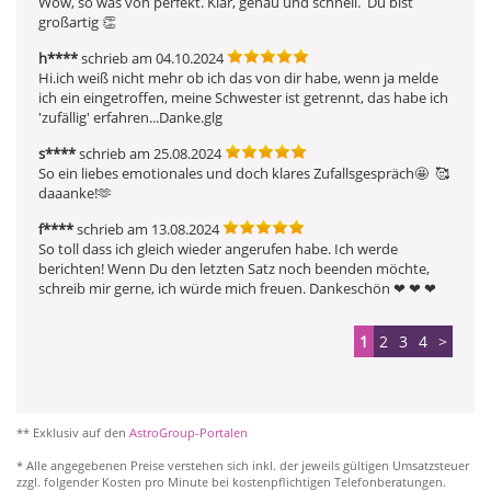
Wow, so was von perfekt. Klar, genau und schnell.  Du bist 
großartig 👏  
h****
schrieb am 04.10.2024
Hi.ich weiß nicht mehr ob ich das von dir habe, wenn ja melde 
ich ein eingetroffen, meine Schwester ist getrennt, das habe ich 
'zufällig' erfahren...Danke.glg 
s****
schrieb am 25.08.2024
So ein liebes emotionales und doch klares Zufallsgespräch🤩  🥰  
daaanke!🫶 
f****
schrieb am 13.08.2024
So toll dass ich gleich wieder angerufen habe. Ich werde 
berichten! Wenn Du den letzten Satz noch beenden möchte, 
schreib mir gerne, ich würde mich freuen. Dankeschön ❤ ️❤ ️❤ ️
1
2
3
4
>
** Exklusiv auf den
AstroGroup-Portalen
* Alle angegebenen Preise verstehen sich inkl. der jeweils gültigen Umsatzsteuer
zzgl. folgender Kosten pro Minute bei kostenpflichtigen Telefonberatungen.