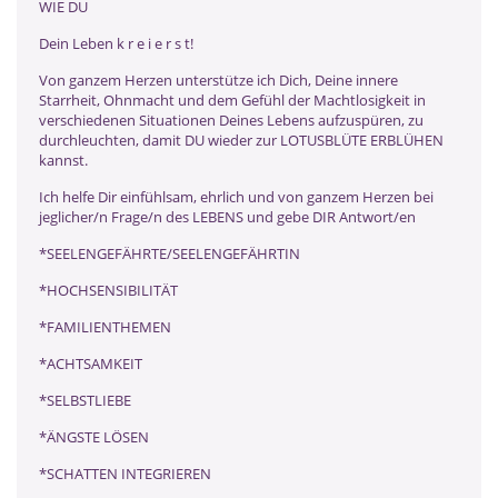
WIE DU
Dein Leben k r e i e r s t!
Von ganzem Herzen unterstütze ich Dich, Deine innere
Starrheit, Ohnmacht und dem Gefühl der Machtlosigkeit in
verschiedenen Situationen Deines Lebens aufzuspüren, zu
durchleuchten, damit DU wieder zur LOTUSBLÜTE ERBLÜHEN
kannst.
Ich helfe Dir einfühlsam, ehrlich und von ganzem Herzen bei
jeglicher/n Frage/n des LEBENS und gebe DIR Antwort/en
*SEELENGEFÄHRTE/SEELENGEFÄHRTIN
*HOCHSENSIBILITÄT
*FAMILIENTHEMEN
*ACHTSAMKEIT
*SELBSTLIEBE
*ÄNGSTE LÖSEN
*SCHATTEN INTEGRIEREN