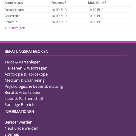
Anrufer aus
Festnetz*
Mobilfunk*
Deutschland
+0,00 EUR
+0,19 EUR
Österreich
+0,00 EUR
+0,20 EUR
Schweiz
+0,00 EUR
+0,20 EUR
Alle anzeigen
BERATUNGSKATEGORIEN
Tarot & Kartenlegen
Hellsehen & Wahrsagen
Astrologie & Horoskope
Medium & Channeling
Psychologische Lebensberatung
Beruf & Arbeitsleben
Liebe & Partnerschaft
Sonstige Bereiche
INFORMATIONEN
Berater werden
Neukunde werden
Sitemap