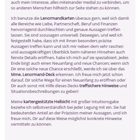
auch mein Interesse, alles miteinander medial zu verbinden, um
so anderen Menschen hilfreich zur Seite stehen zu können.
Ich benutze die
Lenormandkarten
überaus gern, weil sich damit
alle Bereiche wie Liebe, Partnerschaft, Beruf und Finanzen
hervorragend durchleuchten und genaue Aussagen treffen
lassen. Sie sind sozusagen universell. Deswegen, und weil ich
festgestellt habe, dass ich mit ihnen besonders präzise
Aussagen treffen kann und sich mir neben dem sehr raschen
und aussagekräftigen Überblick beim näheren Hinsehen auch
feinste Details eröffnen, habe ich mich auf sie spezialisiert. Jedes
Ende birgt auch einen Neuanfang und neue Chancen; wenn sich
Dir eine solche neue Chance erschließt, werde ich sie über das
Mme. Lenormand-Deck
erkennen. Ich freue mich jetzt schon
darauf, Dir solche Wege für einen Neuanfang zu eröffnen oder
Dir auch sonst mit Hilfe dieses Decks
treffsichere Hinweise
und
Situationsbeschreibungen zu geben!
Meine
kartengestützte Hellsicht
mit großer Intuitionsgabe
beziehe ich selbstverständlich bei jeder Legung mit ein. Sie hat
bedeutenden Anteil an der Präzision meiner Aussagen, und ich
freue mich, Dir auf diese Weise möglichst konkrete Hinweise
vermitteln zu können.