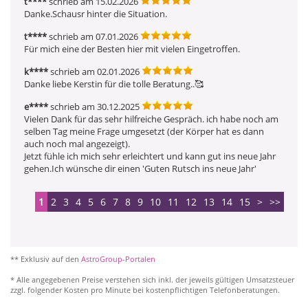
t****
schrieb am 15.02.2026
Danke.Schausr hinter die Situation.
t****
schrieb am 07.01.2026
Für mich eine der Besten hier mit vielen Eingetroffen.
k****
schrieb am 02.01.2026
Danke liebe Kerstin für die tolle Beratung..🥰 
e****
schrieb am 30.12.2025
Vielen Dank für das sehr hilfreiche Gespräch. ich habe noch am 
selben Tag meine Frage umgesetzt (der Körper hat es dann 
auch noch mal angezeigt).

Jetzt fühle ich mich sehr erleichtert und kann gut ins neue Jahr 
gehen.Ich wünsche dir einen 'Guten Rutsch ins neue Jahr'
1
2
3
4
5
6
7
8
9
10
11
12
13
14
15
>
>>
** Exklusiv auf den
AstroGroup-Portalen
* Alle angegebenen Preise verstehen sich inkl. der jeweils gültigen Umsatzsteuer
zzgl. folgender Kosten pro Minute bei kostenpflichtigen Telefonberatungen.