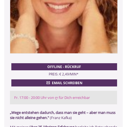
OFFLINE - RÜCKRUF
PREIS: € 2,49/MIN
*
EMAIL SCHREIBEN
Fr. 17:00 - 20:00 Uhr von ღ für Dich erreichbar
„Wege entstehen dadurch, dass man sie geht – aber man muss
sie nicht alleine gehen.“
(Franz Kafka)
Mit meiner
über 25-jährigen Erfahrung
begleite ich Ratsuchende