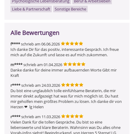
Psychologische Lebensberatung
Beruf & Arbeitsleben
Liebe & Partnerschaft
Sonstige Bereiche
Alle Bewertungen
f****
schrieb am 06.06.2026
Ich danke Dir für das positiv, interessante Gespräch. Ich freue 
mich auf die Zukunft und lasse es auf mich zukommen.
m****
schrieb am 01.04.2026
Danke danke für deine immer aufbauernden Worte Gibt mir 
Kraft
r****
schrieb am 24.03.2026
Du bist eine unglaublich tolle einfühlsame Beraterin, die mir 
immer direkt aufgezeigt hat was für mich möglich ist. Du hast 
mir geholfen mein größtes Problem zu lösen. Ich danke dir von 
Herzen ❤ ️ lg Helen
r****
schrieb am 11.03.2026
Vielen Dank für die tollen Gespräche. Du bist so eine 
liebenswerte und klare Beraterin. Wahnsinn was Du alles ohne 
Vorab-Infos siehst! Beeindruckend. von Herzen 5 Sterne! LG 