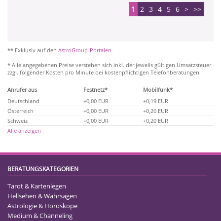
1
2
3
4
5
6
>
>>
** Exklusiv auf den
AstroGroup-Portalen
* Alle angegebenen Preise verstehen sich inkl. der jeweils gültigen Umsatzsteuer
zzgl. folgender Kosten pro Minute bei kostenpflichtigen Telefonberatungen.
Anrufer aus
Festnetz*
Mobilfunk*
Deutschland
+0,00 EUR
+0,19 EUR
Österreich
+0,00 EUR
+0,20 EUR
Schweiz
+0,00 EUR
+0,20 EUR
Alle anzeigen
BERATUNGSKATEGORIEN
Tarot & Kartenlegen
Hellsehen & Wahrsagen
Astrologie & Horoskope
Medium & Channeling