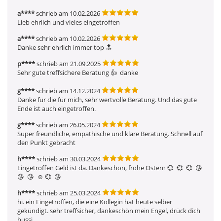
a****
schrieb am 10.02.2026
Lieb ehrlich und vieles eingetroffen 
a****
schrieb am 10.02.2026
Danke sehr ehrlich immer top 🔝 
p****
schrieb am 21.09.2025
Sehr gute treffsichere Beratung 👍  danke
g****
schrieb am 14.12.2024
Danke für die für mich, sehr wertvolle Beratung. Und das gute 
Ende ist auch eingetroffen.
g****
schrieb am 26.05.2024
Super freundliche, empathische und klare Beratung. Schnell auf 
den Punkt gebracht
h****
schrieb am 30.03.2024
Eingetroffen Geld ist da. Dankeschön, frohe Ostern 💞  💞  💞  😘  
😘  😘  ☺ ️💞  😘 
h****
schrieb am 25.03.2024
hi. ein Eingetroffen, die eine Kollegin hat heute selber 
gekündigt. sehr treffsicher, dankeschön mein Engel, drück dich 
bussi