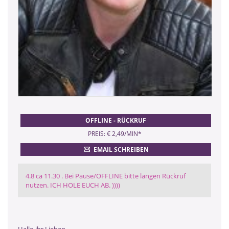
OFFLINE - RÜCKRUF
PREIS: € 2,49/MIN
*
EMAIL SCHREIBEN
4.8 ca 11.30 . Bei Pause/OFFLINE bitte langen Rückruf
nutzen. ICH HOLE EUCH AB. ))))
Hallo ihr Lieben️