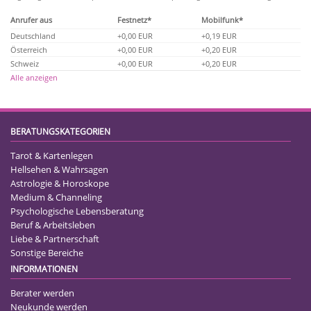
Anrufer aus
Festnetz*
Mobilfunk*
Deutschland
+0,00 EUR
+0,19 EUR
Österreich
+0,00 EUR
+0,20 EUR
Schweiz
+0,00 EUR
+0,20 EUR
Alle anzeigen
BERATUNGSKATEGORIEN
Tarot & Kartenlegen
Hellsehen & Wahrsagen
Astrologie & Horoskope
Medium & Channeling
Psychologische Lebensberatung
Beruf & Arbeitsleben
Liebe & Partnerschaft
Sonstige Bereiche
INFORMATIONEN
Berater werden
Neukunde werden