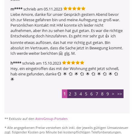
m****
schrieb am 05.11.2023
Liebe Amore, danke für unser Gespräch gestern Abend bevor 
ich zur Messe gefahren bin und meine Aufregung so groß war. 
Persönlichen Kontakt mit HM konnte ich leider nicht 
aufnehmen, aber ihn zu sehen hat gut getan. Es war die richtige 
Entscheidung doch hinzufahren. Es geht mir sehr gut 👍  ich 
konnte etwas auflösen, das hat mir richtig gut getan. Bin 
absolut im Vertrauen, dass die Sache jetzt in Bewegung kommt. 
Ich werde weiter berichten 🤗  glg, M.
h****
schrieb am 15.10.2023
Hey, ein eingetroffen das mit der Wohnung geht jetzt schnell, 
hab eine gefunden, danke 💞  🌟  💞  🌟  💞  🌟  💞  🌟  💞  🌟  💞  
🌟 
1
2
3
4
5
6
7
8
9
>
>>
** Exklusiv auf den
AstroGroup-Portalen
* Alle angegebenen Preise verstehen sich inkl. der jeweils gültigen Umsatzsteuer
zzgl. folgender Kosten pro Minute bei kostenpflichtigen Telefonberatungen.