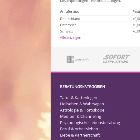
kostenpflichtigen Telefonberatungen.
Anrufer aus
Fest
Deutschland
+0,0
Österreich
+0,0
Schweiz
+0,0
Alle anzeigen
BERATUNGSKATEGORIEN
Tarot & Kartenlegen
Hellsehen & Wahrsagen
Astrologie & Horoskope
Medium & Channeling
Psychologische Lebensberatung
Beruf & Arbeitsleben
Liebe & Partnerschaft