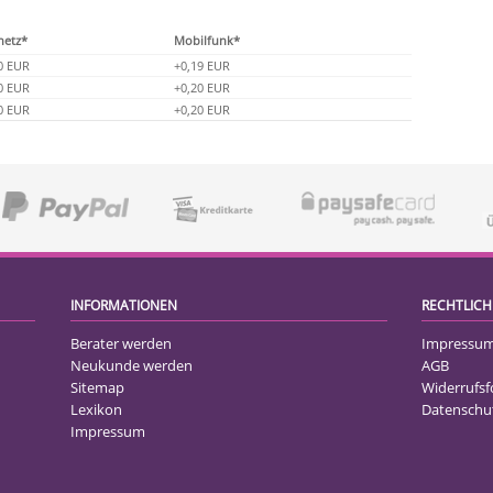
netz*
Mobilfunk*
0 EUR
+0,19 EUR
0 EUR
+0,20 EUR
0 EUR
+0,20 EUR
INFORMATIONEN
RECHTLICH
Berater werden
Impressu
Neukunde werden
AGB
Sitemap
Widerrufs
Lexikon
Datenschu
Impressum