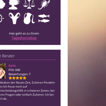
Hier geht es zu Ihrem
Tageshoroskop
 Berater
Kyria
Angel Anastasia
PIN: 040
PIN: 032
Bewertungen: 7
Bewertungen: 11
-Medium der Neuen Zeit, Zuhören-Pendeln-
hellwissendes Medium * ohne Hilfsmit
en Ich freue mich auf
direkte Anbindung an die geistige Wel
ntscheidungshilfe in schweren Zeiten, bei
Energetische Aufstellung · Trancearb
ren Fragen oder einfach Zuhören. Ich bin
Design Expertin
ch da.