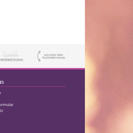
ES
m
formular
tz