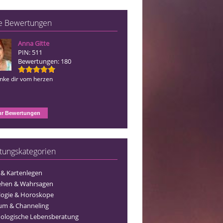
e Bewertungen
Anna Gitte
Chris
PIN: 511
PIN: 386
Bewertungen: 180
Bewertungen: 49
anke dir vom herzen
Herzlichen Dank, war eine KLASSE Be
r Bewertungen
tungskategorien
 & Kartenlegen
ehen & Wahrsagen
logie & Horoskope
um & Channeling
ologische Lebensberatung