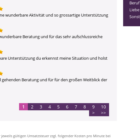
Beruf
Liebe
ine wunderbare Aktivität und so grossartige Unterstützung 
Sonst
 wunderbare Beratung und für das sehr aufschlussreiche 
are Unterstützung du erkennst meine Situation und holst 
ail gehenden Beratung und für für den großen Weitblick der 
1
2
3
4
5
6
7
8
9
10
>
>>
r jeweils gültigen Umsatzsteuer zzgl. folgender Kosten pro Minute bei