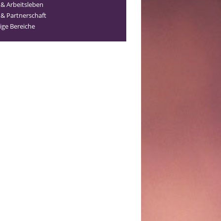
 & Arbeitsleben
 & Partnerschaft
ige Bereiche