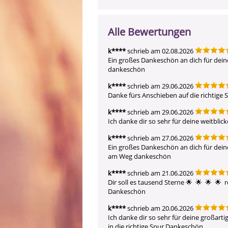
Alle Bewertungen
k****
schrieb am 02.08.2026
Ein großes Dankeschön an dich für dein
dankeschön
k****
schrieb am 29.06.2026
Danke fürs Anschieben auf die richtige
k****
schrieb am 29.06.2026
Ich danke dir so sehr für deine weitbl
k****
schrieb am 27.06.2026
Ein großes Dankeschön an dich für dein
am Weg dankeschön
k****
schrieb am 21.06.2026
Dir soll es tausend Sterne 🌟  🌟  🌟  
Dankeschön
k****
schrieb am 20.06.2026
Ich danke dir so sehr für deine großart
in die richtige Spur Dankeschön