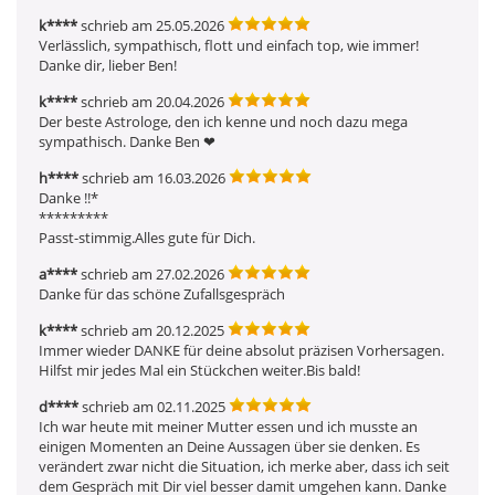
k****
schrieb am 25.05.2026
Verlässlich, sympathisch, flott und einfach top, wie immer! 
Danke dir, lieber Ben!
k****
schrieb am 20.04.2026
Der beste Astrologe, den ich kenne und noch dazu mega 
sympathisch. Danke Ben ❤ ️
h****
schrieb am 16.03.2026
Danke !!*

*********

Passt-stimmig.Alles gute für Dich.
a****
schrieb am 27.02.2026
Danke für das schöne Zufallsgespräch
k****
schrieb am 20.12.2025
Immer wieder DANKE für deine absolut präzisen Vorhersagen. 
Hilfst mir jedes Mal ein Stückchen weiter.Bis bald!
d****
schrieb am 02.11.2025
Ich war heute mit meiner Mutter essen und ich musste an 
einigen Momenten an Deine Aussagen über sie denken. Es 
verändert zwar nicht die Situation, ich merke aber, dass ich seit 
dem Gespräch mit Dir viel besser damit umgehen kann. Danke 