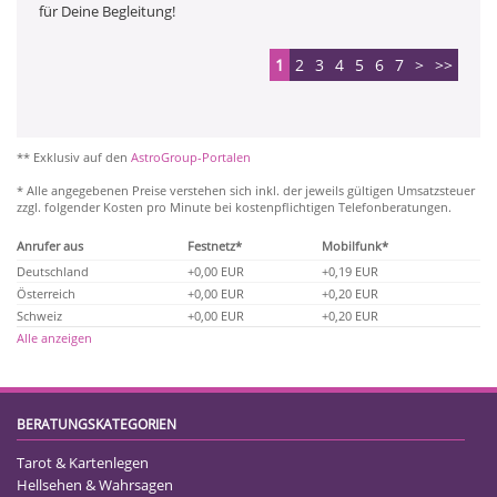
für Deine Begleitung!
1
2
3
4
5
6
7
>
>>
** Exklusiv auf den
AstroGroup-Portalen
* Alle angegebenen Preise verstehen sich inkl. der jeweils gültigen Umsatzsteuer
zzgl. folgender Kosten pro Minute bei kostenpflichtigen Telefonberatungen.
Anrufer aus
Festnetz*
Mobilfunk*
Deutschland
+0,00 EUR
+0,19 EUR
Österreich
+0,00 EUR
+0,20 EUR
Schweiz
+0,00 EUR
+0,20 EUR
Alle anzeigen
BERATUNGSKATEGORIEN
Tarot & Kartenlegen
Hellsehen & Wahrsagen