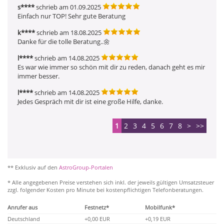
s****
schrieb am 01.09.2025
Einfach nur TOP! Sehr gute Beratung 
k****
schrieb am 18.08.2025
Danke für die tolle Beratung..🌼 
l****
schrieb am 14.08.2025
Es war wie immer so schön mit dir zu reden, danach geht es mir 
immer besser.
l****
schrieb am 14.08.2025
Jedes Gespräch mit dir ist eine große Hilfe, danke.
1
2
3
4
5
6
7
8
>
>>
** Exklusiv auf den
AstroGroup-Portalen
* Alle angegebenen Preise verstehen sich inkl. der jeweils gültigen Umsatzsteuer
zzgl. folgender Kosten pro Minute bei kostenpflichtigen Telefonberatungen.
Anrufer aus
Festnetz*
Mobilfunk*
Deutschland
+0,00 EUR
+0,19 EUR