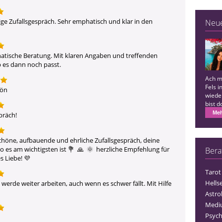
e Zufallsgespräch. Sehr emphatisch und klar in den 
Neu
hatische Beratung. Mit klaren Angaben und treffenden 
 es dann noch passt.
Ach m
Fels 
hön
wieder
bist 
danke
Meh
präch!
schöne, aufbauende und ehrliche Zufallsgespräch, deine 
 es am wichtigsten ist 💐  🙏  🌞  herzliche Empfehlung für 
Bera
s Liebe! 💜 
Tarot
Hells
 werde weiter arbeiten, auch wenn es schwer fällt. Mit Hilfe 
Astro
Medi
Psych