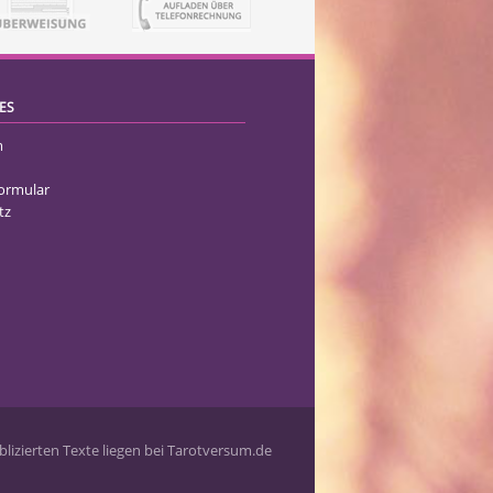
ES
m
formular
tz
lizierten Texte liegen bei Tarotversum.de