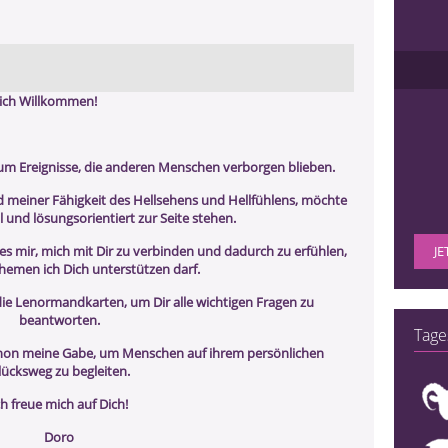
lich Willkommen!
 um Ereignisse, die anderen Menschen verborgen blieben.
d meiner Fähigkeit des Hellsehens und Hellfühlens, möchte
ll und lösungsorientiert zur Seite stehen.
es mir, mich mit Dir zu verbinden und dadurch zu erfühlen,
JE
hemen ich Dich unterstützen darf.
die Lenormandkarten, um Dir alle wichtigen Fragen zu
beantworten.
Tage
schon meine Gabe, um Menschen auf ihrem persönlichen
lücksweg zu begleiten.
ch freue mich auf Dich!
Doro