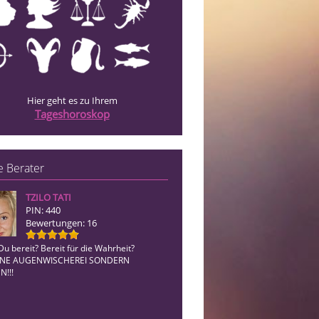
Hier geht es zu Ihrem
Tageshoroskop
 Berater
TZILO TATI
Angeleyes
PIN: 440
PIN: 003
Bewertungen: 16
Bewertungen: 12
Du bereit? Bereit für die Wahrheit?
Hellsehen ohne Hilfsmittel - die Kraft 
EINE AUGENWISCHEREI SONDERN
Stimme bringt mich in deine Energie!
N!!!