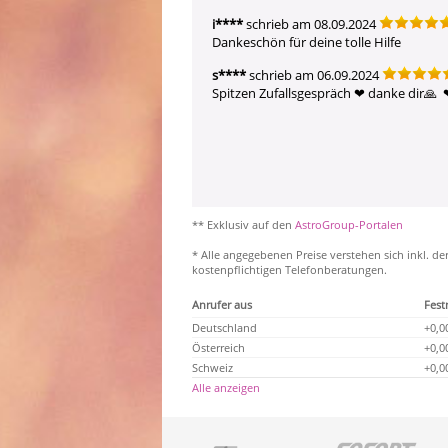
i****
schrieb am 08.09.2024
Dankeschön für deine tolle Hilfe 
s****
schrieb am 06.09.2024
Spitzen Zufallsgespräch ❤ ️danke dir🙏  ❤
** Exklusiv auf den
AstroGroup-Portalen
* Alle angegebenen Preise verstehen sich inkl. de
kostenpflichtigen Telefonberatungen.
Anrufer aus
Fest
Deutschland
+0,0
Österreich
+0,0
Schweiz
+0,0
Alle anzeigen