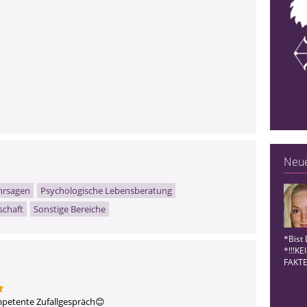
Neue
hrsagen
Psychologische Lebensberatung
schaft
Sonstige Bereiche
*Bist 
*!!!K
FAKTE
mpetente Zufallgespräch😊 