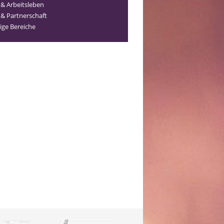
 & Arbeitsleben
 & Partnerschaft
ige Bereiche