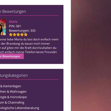
e Bewertungen
Maria
Etu
PIN: 361
PIN: 431
Bewertungen: 333
Bewertungen: 1850
eine liebe Maria du bist doch einfach mein
Eingetroffen🤍, danke für Alles
in der Brandung du baust mich immer
 auf gibst mir die Kraft durchzuhalten du
doch einfach meine Telefon beste Freundin
 für alles…
r Bewertungen
tungskategorien
 & Kartenlegen
ehen & Wahrsagen
logie & Horoskope
um & Channeling
ologische Lebensberatung