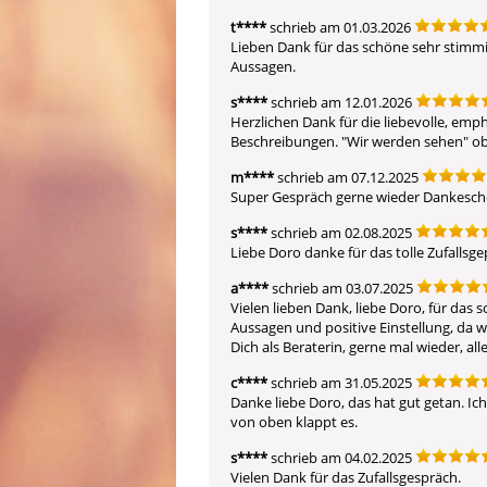
t****
schrieb am 01.03.2026
Lieben Dank für das schöne sehr stimmig
Aussagen.
s****
schrieb am 12.01.2026
Herzlichen Dank für die liebevolle, emp
Beschreibungen. "Wir werden sehen" ob
m****
schrieb am 07.12.2025
Super Gespräch gerne wieder Dankesc
s****
schrieb am 02.08.2025
Liebe Doro danke für das tolle Zufallsge
a****
schrieb am 03.07.2025
Vielen lieben Dank, liebe Doro, für das 
Aussagen und positive Einstellung, da wo
Dich als Beraterin, gerne mal wieder, alle
c****
schrieb am 31.05.2025
Danke liebe Doro, das hat gut getan. Ich
von oben klappt es.
s****
schrieb am 04.02.2025
Vielen Dank für das Zufallsgespräch. 