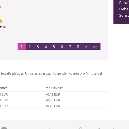
Beruf
Liebe
Sonst
 ️🙏 
1
2
3
4
5
6
7
8
>
>>
r jeweils gültigen Umsatzsteuer zzgl. folgender Kosten pro Minute bei
netz*
Mobilfunk*
0 EUR
+0,19 EUR
0 EUR
+0,20 EUR
0 EUR
+0,20 EUR