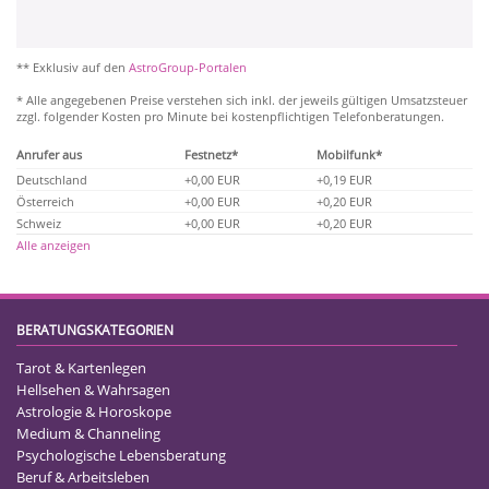
** Exklusiv auf den
AstroGroup-Portalen
* Alle angegebenen Preise verstehen sich inkl. der jeweils gültigen Umsatzsteuer
zzgl. folgender Kosten pro Minute bei kostenpflichtigen Telefonberatungen.
Anrufer aus
Festnetz*
Mobilfunk*
Deutschland
+0,00 EUR
+0,19 EUR
Österreich
+0,00 EUR
+0,20 EUR
Schweiz
+0,00 EUR
+0,20 EUR
Alle anzeigen
BERATUNGSKATEGORIEN
Tarot & Kartenlegen
Hellsehen & Wahrsagen
Astrologie & Horoskope
Medium & Channeling
Psychologische Lebensberatung
Beruf & Arbeitsleben