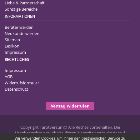
Liebe & Partnerschaft
Sonstige Bereiche
INFORMATIONEN
Berater werden
Neukunde werden
Sitemap
Lexikon
Impressum
RECHTLICHES
Impressum
AGB
Widerrufsformular
Datenschutz
Vertrag widerrufen
Copyright Tarotversum© Alle Rechte vorbehalten. Die
Urheberrechte der Inhalte dieser Webseite sowie die darauf
publizierten Texte liegen bei Tarotversum.de und jegliche
Wir verwenden Cookies, um Ihnen den bestmöglichen Service zu