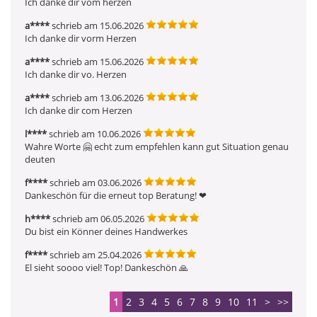
Ich danke dir vom herzen
a****
schrieb am 15.06.2026
Ich danke dir vorm Herzen
a****
schrieb am 15.06.2026
Ich danke dir vo. Herzen
a****
schrieb am 13.06.2026
Ich danke dir com Herzen
l****
schrieb am 10.06.2026
Wahre Worte 🤗 echt zum empfehlen kann gut Situation genau 
deuten
f****
schrieb am 03.06.2026
Dankeschön für die erneut top Beratung! ❤ ️
h****
schrieb am 06.05.2026
Du bist ein Könner deines Handwerkes
f****
schrieb am 25.04.2026
El sieht soooo viel! Top! Dankeschön 🙏 
1
2
3
4
5
6
7
8
9
10
11
>
>>