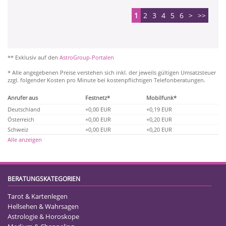
1
2
3
4
5
6
>
>>
** Exklusiv auf den
AstroGroup-Portalen
* Alle angegebenen Preise verstehen sich inkl. der jeweils gültigen Umsatzsteuer
zzgl. folgender Kosten pro Minute bei kostenpflichtigen Telefonberatungen.
Anrufer aus
Festnetz*
Mobilfunk*
Deutschland
+0,00 EUR
+0,19 EUR
Österreich
+0,00 EUR
+0,20 EUR
Schweiz
+0,00 EUR
+0,20 EUR
Alle anzeigen
BERATUNGSKATEGORIEN
Tarot & Kartenlegen
Hellsehen & Wahrsagen
Astrologie & Horoskope