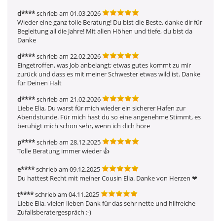
d****
schrieb am 01.03.2026
Wieder eine ganz tolle Beratung! Du bist die Beste, danke dir für 
Begleitung all die Jahre! Mit allen Höhen und tiefe, du bist da 
Danke
d****
schrieb am 22.02.2026
Eingetroffen, was Job anbelangt; etwas gutes kommt zu mir 
zurück und dass es mit meiner Schwester etwas wild ist. Danke 
für Deinen Halt
d****
schrieb am 21.02.2026
Liebe Elia, Du warst für mich wieder ein sicherer Hafen zur 
Abendstunde. Für mich hast du so eine angenehme Stimmt, es 
beruhigt mich schon sehr, wenn ich dich höre
p****
schrieb am 28.12.2025
Tolle Beratung immer wieder 👍 
e****
schrieb am 09.12.2025
Du hattest Recht mit meiner Cousin Elia. Danke von Herzen ❤ ️
t****
schrieb am 04.11.2025
Liebe Elia, vielen lieben Dank für das sehr nette und hilfreiche 
Zufallsberatergespräch :-)