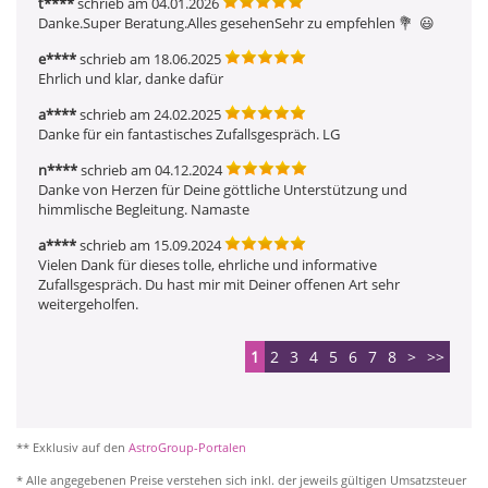
t****
schrieb am 04.01.2026
Danke.Super Beratung.Alles gesehenSehr zu empfehlen 💐  😃 
e****
schrieb am 18.06.2025
Ehrlich und klar, danke dafür
a****
schrieb am 24.02.2025
Danke für ein fantastisches Zufallsgespräch. LG 
n****
schrieb am 04.12.2024
Danke von Herzen für Deine göttliche Unterstützung und 
himmlische Begleitung. Namaste
a****
schrieb am 15.09.2024
Vielen Dank für dieses tolle, ehrliche und informative 
Zufallsgespräch. Du hast mir mit Deiner offenen Art sehr 
weitergeholfen. 
1
2
3
4
5
6
7
8
>
>>
** Exklusiv auf den
AstroGroup-Portalen
* Alle angegebenen Preise verstehen sich inkl. der jeweils gültigen Umsatzsteuer