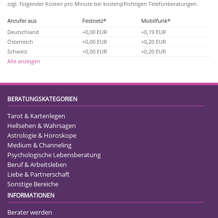
zzgl. folgender Kosten pro Minute bei kostenpflichtigen Telefonberatungen.
Anrufer aus
Festnetz*
Mobilfunk*
Deutschland
+0,00 EUR
+0,19 EUR
Österreich
+0,00 EUR
+0,20 EUR
Schweiz
+0,00 EUR
+0,20 EUR
Alle anzeigen
BERATUNGSKATEGORIEN
Tarot & Kartenlegen
Hellsehen & Wahrsagen
Astrologie & Horoskope
Medium & Channeling
Psychologische Lebensberatung
Beruf & Arbeitsleben
Liebe & Partnerschaft
Sonstige Bereiche
INFORMATIONEN
Berater werden