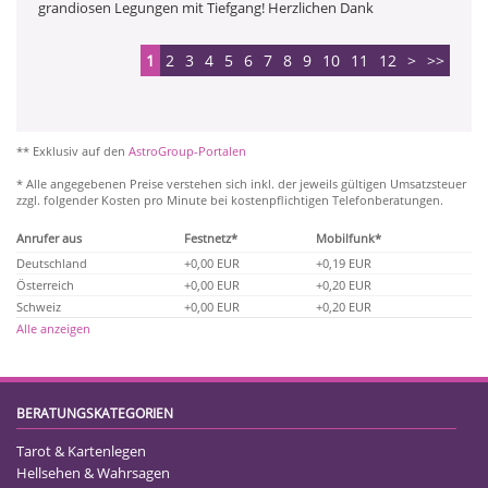
grandiosen Legungen mit Tiefgang! Herzlichen Dank
1
2
3
4
5
6
7
8
9
10
11
12
>
>>
** Exklusiv auf den
AstroGroup-Portalen
* Alle angegebenen Preise verstehen sich inkl. der jeweils gültigen Umsatzsteuer
zzgl. folgender Kosten pro Minute bei kostenpflichtigen Telefonberatungen.
Anrufer aus
Festnetz*
Mobilfunk*
Deutschland
+0,00 EUR
+0,19 EUR
Österreich
+0,00 EUR
+0,20 EUR
Schweiz
+0,00 EUR
+0,20 EUR
Alle anzeigen
BERATUNGSKATEGORIEN
Tarot & Kartenlegen
Hellsehen & Wahrsagen