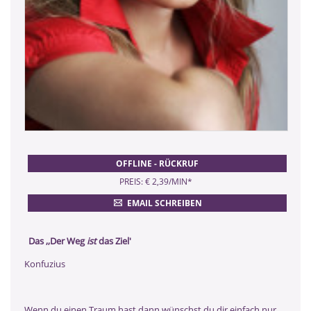
OFFLINE - RÜCKRUF
PREIS: € 2,39/MIN
*
EMAIL SCHREIBEN
Das ,,Der Weg
ist
das Ziel'
Konfuzius
Wenn du einen Traum hast,dann wünschst du dir einfach nur