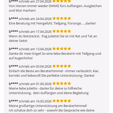
b****
schrieb am 27.04.2026
Von Herzen immer wieder DANKE fürs Auffangen, Ausgleichen 
und Mut machen!
b****
schrieb am 24.04.2026
Eine Beratung mit Feingefühl, Tiefgang, Fürsorge, ....danke!
b****
schrieb am 17.04.2026
Wenn du feststeckst,  frag Juliette! Sie ist mit Rat und Tat an 
deiner Seite!
b****
schrieb am 13.04.2026
Danke dir mein Engel! So eine liebe Beraterin mit Tiefgang und 
auf Augenhöhe!
b****
schrieb am 03.04.2026
Einfach die Beste am Beraterhimmel - immer verlässlich, klar, 
korrekt und liebevoll! Die perfekte Unterstützung- Danke!
b****
schrieb am 01.04.2026
Meine liebe Juliette - danke für deine so hilfreiche 
Unterstützung,  dein Auffangen und deine Begleitung
b****
schrieb am 16.03.2026
Meine großartige Unterstützung am Beraterhimmel!

Ich schätze dich so sehr - sowohl die Gespräche wie deine 