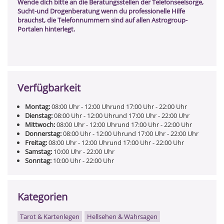
Wende dich bitte an die Beratungsstellen der Telefonseelsorge,
Sucht-und Drogenberatung wenn du professionelle Hilfe
brauchst, die Telefonnummern sind auf allen Astrogroup-
Portalen hinterlegt.
Verfügbarkeit
Montag:
08:00
Uhr
- 12:00
Uhr
und
17:00
Uhr
- 22:00
Uhr
Dienstag:
08:00
Uhr
- 12:00
Uhr
und
17:00
Uhr
- 22:00
Uhr
Mittwoch:
08:00
Uhr
- 12:00
Uhr
und
17:00
Uhr
- 22:00
Uhr
Donnerstag:
08:00
Uhr
- 12:00
Uhr
und
17:00
Uhr
- 22:00
Uhr
Freitag:
08:00
Uhr
- 12:00
Uhr
und
17:00
Uhr
- 22:00
Uhr
Samstag:
10:00
Uhr
- 22:00
Uhr
Sonntag:
10:00
Uhr
- 22:00
Uhr
Kategorien
Tarot & Kartenlegen
Hellsehen & Wahrsagen