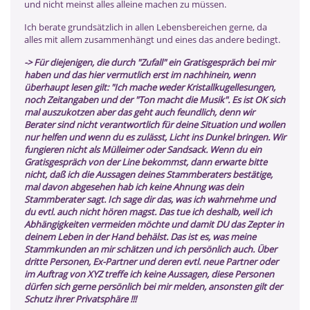
und nicht meinst alles alleine machen zu müssen.
Ich berate grundsätzlich in allen Lebensbereichen gerne, da
alles mit allem zusammenhängt und eines das andere bedingt.
-> Für diejenigen, die durch "Zufall" ein Gratisgespräch bei mir
haben und das hier vermutlich erst im nachhinein, wenn
überhaupt lesen gilt: "Ich mache weder Kristallkugellesungen,
noch Zeitangaben und der "Ton macht die Musik". Es ist OK sich
mal auszukotzen aber das geht auch feundlich, denn wir
Berater sind nicht verantwortlich für deine Situation und wollen
nur helfen und wenn du es zulässt, Licht ins Dunkel bringen. Wir
fungieren nicht als Mülleimer oder Sandsack. Wenn du ein
Gratisgespräch von der Line bekommst, dann erwarte bitte
nicht, daß ich die Aussagen deines Stammberaters bestätige,
mal davon abgesehen hab ich keine Ahnung was dein
Stammberater sagt. Ich sage dir das, was ich wahrnehme und
du evtl. auch nicht hören magst. Das tue ich deshalb, weil ich
Abhängigkeiten vermeiden möchte und damit DU das Zepter in
deinem Leben in der Hand behälst. Das ist es, was meine
Stammkunden an mir schätzen und ich persönlich auch. Über
dritte Personen, Ex-Partner und deren evtl. neue Partner oder
im Auftrag von XYZ treffe ich keine Aussagen, diese Personen
dürfen sich gerne persönlich bei mir melden, ansonsten gilt der
Schutz ihrer Privatsphäre !!!