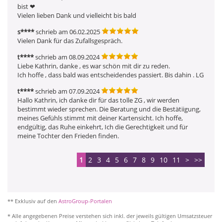
bist ❤ ️

Vielen lieben Dank und vielleicht bis bald
s****
schrieb am 06.02.2025
Vielen Dank für das Zufallsgespräch. 
t****
schrieb am 08.09.2024
Liebe Kathrin, danke , es war schön mit dir zu reden.

Ich hoffe , dass bald was entscheidendes passiert. Bis dahin . LG
t****
schrieb am 07.09.2024
Hallo Kathrin, ich danke dir für das tolle ZG , wir werden 
bestimmt wieder sprechen. Die Beratung und die Bestätiigung, 
meines Gefühls stimmt mit deiner Kartensicht. Ich hoffe, 
endgültig, das Ruhe einkehrt, Ich die Gerechtigkeit und für 
meine Tochter den Frieden finden.
1
2
3
4
5
6
7
8
9
10
11
>
>>
** Exklusiv auf den
AstroGroup-Portalen
* Alle angegebenen Preise verstehen sich inkl. der jeweils gültigen Umsatzsteuer