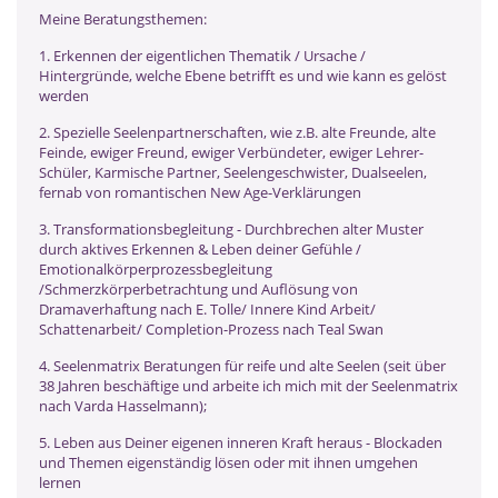
Meine Beratungsthemen:
1. Erkennen der eigentlichen Thematik / Ursache /
Hintergründe, welche Ebene betrifft es und wie kann es gelöst
werden
2. Spezielle Seelenpartnerschaften, wie z.B. alte Freunde, alte
Feinde, ewiger Freund, ewiger Verbündeter, ewiger Lehrer-
Schüler, Karmische Partner, Seelengeschwister, Dualseelen,
fernab von romantischen New Age-Verklärungen
3. Transformationsbegleitung - Durchbrechen alter Muster
durch aktives Erkennen & Leben deiner Gefühle /
Emotionalkörperprozessbegleitung
/Schmerzkörperbetrachtung und Auflösung von
Dramaverhaftung nach E. Tolle/ Innere Kind Arbeit/
Schattenarbeit/ Completion-Prozess nach Teal Swan
4. Seelenmatrix Beratungen für reife und alte Seelen (seit über
38 Jahren beschäftige und arbeite ich mich mit der Seelenmatrix
nach Varda Hasselmann);
5. Leben aus Deiner eigenen inneren Kraft heraus - Blockaden
und Themen eigenständig lösen oder mit ihnen umgehen
lernen