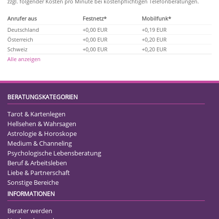
zzgl. folgender Kosten pro Minute bei kostenpflichtigen Telefonberatungen.
Anrufer aus
Festnetz*
Mobilfunk*
Deutschland
+0,00 EUR
+0,19 EUR
Österreich
+0,00 EUR
+0,20 EUR
Schweiz
+0,00 EUR
+0,20 EUR
Alle anzeigen
BERATUNGSKATEGORIEN
Tarot & Kartenlegen
Hellsehen & Wahrsagen
Astrologie & Horoskope
Medium & Channeling
Psychologische Lebensberatung
Beruf & Arbeitsleben
Liebe & Partnerschaft
Sonstige Bereiche
INFORMATIONEN
Berater werden