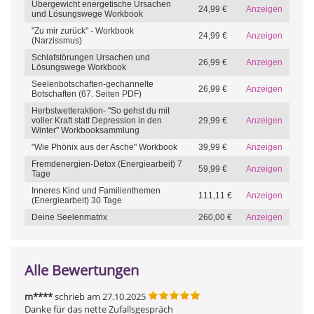
Übergewicht energetische Ursachen
24,99 €
Anzeigen
und Lösungswege Workbook
"Zu mir zurück" - Workbook
24,99 €
Anzeigen
(Narzissmus)
Schlafstörungen Ursachen und
26,99 €
Anzeigen
Lösungswege Workbook
Seelenbotschaften-gechannelte
26,99 €
Anzeigen
Botschaften (67. Seiten PDF)
Herbstwetteraktion- "So gehst du mit
voller Kraft statt Depression in den
29,99 €
Anzeigen
Winter" Workbooksammlung
"Wie Phönix aus der Asche" Workbook
39,99 €
Anzeigen
Fremdenergien-Detox (Energiearbeit) 7
59,99 €
Anzeigen
Tage
Inneres Kind und Familienthemen
111,11 €
Anzeigen
(Energiearbeit) 30 Tage
Deine Seelenmatrix
260,00 €
Anzeigen
Alle Bewertungen
m****
schrieb am 27.10.2025
Danke für das nette Zufallsgespräch