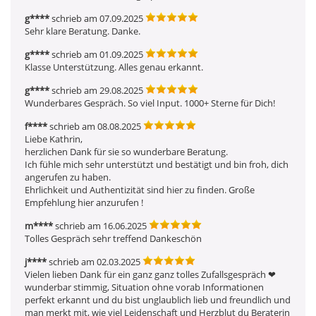
g****
schrieb am 07.09.2025
Sehr klare Beratung. Danke.
g****
schrieb am 01.09.2025
Klasse Unterstützung. Alles genau erkannt. 
g****
schrieb am 29.08.2025
Wunderbares Gespräch. So viel Input. 1000+ Sterne für Dich!
f****
schrieb am 08.08.2025
Liebe Kathrin,

herzlichen Dank für sie so wunderbare Beratung.

Ich fühle mich sehr unterstützt und bestätigt und bin froh, dich 
angerufen zu haben.

Ehrlichkeit und Authentizität sind hier zu finden. Große 
Empfehlung hier anzurufen !
m****
schrieb am 16.06.2025
Tolles Gespräch sehr treffend Dankeschön 
j****
schrieb am 02.03.2025
Vielen lieben Dank für ein ganz ganz tolles Zufallsgespräch ❤ ️ 
wunderbar stimmig, Situation ohne vorab Informationen 
perfekt erkannt und du bist unglaublich lieb und freundlich und 
man merkt mit, wie viel Leidenschaft und Herzblut du Beraterin 