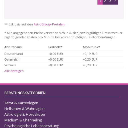
1
2
3
>
** Exklusiv auf den
AstroGroup-Portalen
* Alle angegebenen Preise verstehen sich inkl. der jeweils gültigen Umsatzsteuer
zzgl. folgender Kosten pro Minute bei kostenpflichtigen Telefonberatungen.
Anrufer aus
Festnetz*
Mobilfunk*
Deutschland
+0,00 EUR
+0,19 EUR
Österreich
+0,00 EUR
+0,20 EUR
Schweiz
+0,00 EUR
+0,20 EUR
Alle anzeigen
BERATUNGSKATEGORIEN
Tarot & Kartenlegen
Hellsehen & Wahrsagen
Astrologie & Horoskope
Medium & Channeling
Psychologische Lebensberatung