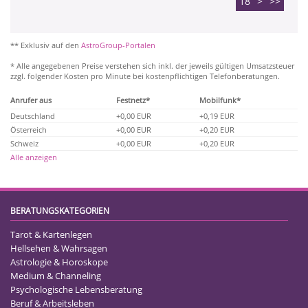
18
>
>>
** Exklusiv auf den
AstroGroup-Portalen
* Alle angegebenen Preise verstehen sich inkl. der jeweils gültigen Umsatzsteuer
zzgl. folgender Kosten pro Minute bei kostenpflichtigen Telefonberatungen.
Anrufer aus
Festnetz*
Mobilfunk*
Deutschland
+0,00 EUR
+0,19 EUR
Österreich
+0,00 EUR
+0,20 EUR
Schweiz
+0,00 EUR
+0,20 EUR
Alle anzeigen
BERATUNGSKATEGORIEN
Tarot & Kartenlegen
Hellsehen & Wahrsagen
Astrologie & Horoskope
Medium & Channeling
Psychologische Lebensberatung
Beruf & Arbeitsleben