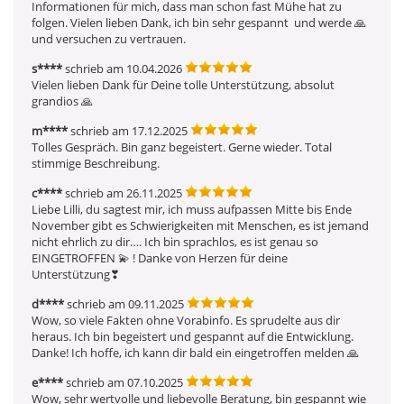
Informationen für mich, dass man schon fast Mühe hat zu 
folgen. Vielen lieben Dank, ich bin sehr gespannt  und werde 🙏  
und versuchen zu vertrauen.
s****
schrieb am 10.04.2026
Vielen lieben Dank für Deine tolle Unterstützung, absolut 
grandios 🙏 
m****
schrieb am 17.12.2025
Tolles Gespräch. Bin ganz begeistert. Gerne wieder. Total 
stimmige Beschreibung.
c****
schrieb am 26.11.2025
Liebe Lilli, du sagtest mir, ich muss aufpassen Mitte bis Ende 
November gibt es Schwierigkeiten mit Menschen, es ist jemand 
nicht ehrlich zu dir…. Ich bin sprachlos, es ist genau so 
EINGETROFFEN 💫 ! Danke von Herzen für deine 
Unterstützung❣ ️
d****
schrieb am 09.11.2025
Wow, so viele Fakten ohne Vorabinfo. Es sprudelte aus dir 
heraus. Ich bin begeistert und gespannt auf die Entwicklung. 
Danke! Ich hoffe, ich kann dir bald ein eingetroffen melden 🙏 
e****
schrieb am 07.10.2025
Wow, sehr wertvolle und liebevolle Beratung, bin gespannt wie 