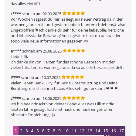
das alles eintrifft.
c****
schrieb am 02.09.2025
Vor Wochen sagtest du mir, es liegt ein neuer Vertrag da in der 
warmen Jahreszeit, und gestern habe ich unterschrieben😊  also 
Eingetroffen! 🌟Ich danke dir sehr für deine liebevolle, herzliche 
und inhaltsstarke Beratung! Auch gestern hast du uns wieder 
sooo viele neue Informationen gegeben. 🫶 
e****
schrieb am 25.08.2025
Liebe Lilli,

ich danke dir von Herzen für das schöne Gespräch mit den 
vielen Inhalten, es war mega was da so aus dir heraus sprudelt.
l****
schrieb am 10.07.2025
Vielen lieben Dank, Lilly, für Deine Unterstützung und Deine 
Beratung, die ich sehr schätze. Alles sehr gut erkannt ❤ ️❤ ️❤ ️
c****
schrieb am 18.06.2025
Ich bin beeindruckt von deiner Gabe! Alles was Lilli mir die 
letzten Jahre gesagt hatte, ist nach und nach eingetroffen. 
Absolute Empfehlung! 👍 
1
2
3
4
5
6
7
8
9
10
11
12
13
14
15
16
17