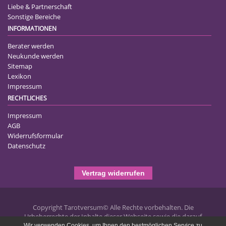
Liebe & Partnerschaft
Sonstige Bereiche
INFORMATIONEN
Berater werden
Neukunde werden
Sitemap
Lexikon
Impressum
RECHTLICHES
Impressum
AGB
Widerrufsformular
Datenschutz
Vertrag widerrufen
Copyright Tarotversum© Alle Rechte vorbehalten. Die
Urheberrechte der Inhalte dieser Webseite sowie die darauf
publizierten Texte liegen bei Tarotversum.de und jegliche
Wir verwenden Cookies, um Ihnen den bestmöglichen Service zu