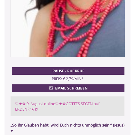
PAUSE - RÜCKRUF
PREIS: € 2,79/MIN
*
EMAIL SCHREIBEN
♡★✿ 9. August online♡★✿GOTTES SEGEN auf
ERDEN♡★✿
„So ihr Glauben habt, wird Euch nichts unmöglich sein.“ (Jesus)
♥