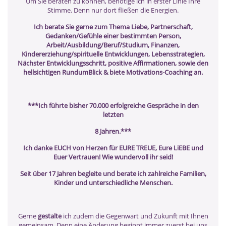
Um Sie beraten zu können, benötige ich in erster Linie Ihre
Stimme. Denn nur dort fließen die Energien.
Ich berate Sie gerne zum Thema Liebe, Partnerschaft,
Gedanken/Gefühle einer bestimmten Person,
Arbeit/Ausbildung/Beruf/Studium, Finanzen,
Kindererziehung/spirituelle Entwicklungen, Lebensstrategien,
Nächster Entwicklungsschritt, positive Affirmationen, sowie den
hellsichtigen RundumBlick & biete Motivations-Coaching an.
***Ich führte bisher 70.000 erfolgreiche Gespräche in den
letzten
8 Jahren.***
Ich danke EUCH von Herzen für EURE TREUE, Eure LiEBE und
Euer Vertrauen! Wie wundervoll ihr seid!
Seit über 17 Jahren begleite und berate ich zahlreiche Familien,
Kinder und unterschiedliche Menschen.
Gerne
gestalte
ich zudem die Gegenwart und Zukunft mit Ihnen
gemeinsam. Denn eine Änderung beginnt immer zuerst bei uns