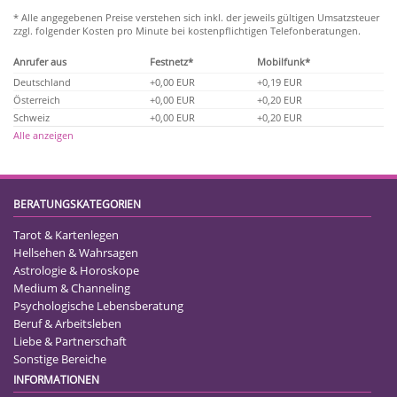
* Alle angegebenen Preise verstehen sich inkl. der jeweils gültigen Umsatzsteuer
zzgl. folgender Kosten pro Minute bei kostenpflichtigen Telefonberatungen.
Anrufer aus
Festnetz*
Mobilfunk*
Deutschland
+0,00 EUR
+0,19 EUR
Österreich
+0,00 EUR
+0,20 EUR
Schweiz
+0,00 EUR
+0,20 EUR
Alle anzeigen
BERATUNGSKATEGORIEN
Tarot & Kartenlegen
Hellsehen & Wahrsagen
Astrologie & Horoskope
Medium & Channeling
Psychologische Lebensberatung
Beruf & Arbeitsleben
Liebe & Partnerschaft
Sonstige Bereiche
INFORMATIONEN