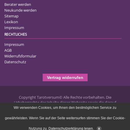
Berater werden
Neukunde werden
Sitemap
Lexikon
Impressum
RECHTLICHES
Impressum
AGB
Widerrufsformular
Datenschutz
Vertrag widerrufen
Copyright Tarotversum© Alle Rechte vorbehalten. Die
Urheberrechte der Inhalte dieser Webseite sowie die darauf
publizierten Texte liegen bei Tarotversum.de und jegliche
Wir verwenden Cookies, um Ihnen den bestmöglichen Service zu
Vervielfältigung ist untersagt und wird strafrechtlich verfolgt.
gewährleisten. Wenn Sie auf der Seite weitersurfen stimmen Sie der Cookie-
Portal-System by flexcom IT
Nutzung zu.
Datenschutzerklärung lesen
.
x