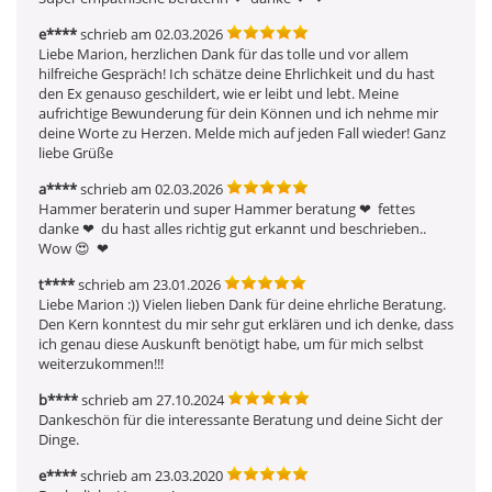
e****
schrieb am 02.03.2026
Liebe Marion, herzlichen Dank für das tolle und vor allem 
hilfreiche Gespräch! Ich schätze deine Ehrlichkeit und du hast 
den Ex genauso geschildert, wie er leibt und lebt. Meine 
aufrichtige Bewunderung für dein Können und ich nehme mir 
deine Worte zu Herzen. Melde mich auf jeden Fall wieder! Ganz 
liebe Grüße
a****
schrieb am 02.03.2026
Hammer beraterin und super Hammer beratung ❤ ️ fettes 
danke ❤ ️ du hast alles richtig gut erkannt und beschrieben.. 
Wow 😍  ❤ ️
t****
schrieb am 23.01.2026
Liebe Marion :)) Vielen lieben Dank für deine ehrliche Beratung. 
Den Kern konntest du mir sehr gut erklären und ich denke, dass 
ich genau diese Auskunft benötigt habe, um für mich selbst 
weiterzukommen!!!
b****
schrieb am 27.10.2024
Dankeschön für die interessante Beratung und deine Sicht der 
Dinge.
e****
schrieb am 23.03.2020