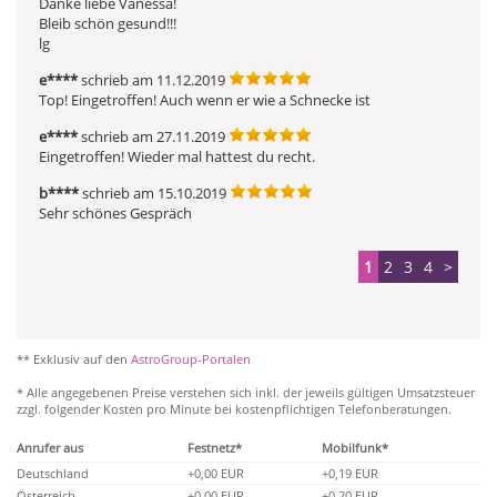
Danke liebe Vanessa!

Bleib schön gesund!!!

lg
e****
schrieb am 11.12.2019
Top! Eingetroffen! Auch wenn er wie a Schnecke ist 
e****
schrieb am 27.11.2019
Eingetroffen! Wieder mal hattest du recht. 
b****
schrieb am 15.10.2019
Sehr schönes Gespräch 
1
2
3
4
>
** Exklusiv auf den
AstroGroup-Portalen
* Alle angegebenen Preise verstehen sich inkl. der jeweils gültigen Umsatzsteuer
zzgl. folgender Kosten pro Minute bei kostenpflichtigen Telefonberatungen.
Anrufer aus
Festnetz*
Mobilfunk*
Deutschland
+0,00 EUR
+0,19 EUR
Österreich
+0,00 EUR
+0,20 EUR