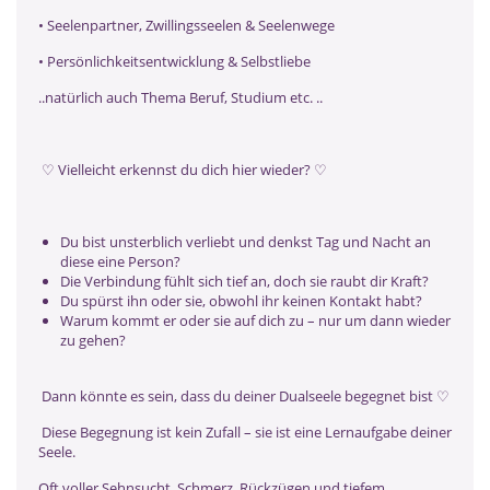
• Seelenpartner, Zwillingsseelen & Seelenwege
• Persönlichkeitsentwicklung & Selbstliebe
..natürlich auch Thema Beruf, Studium etc. ..
♡ Vielleicht erkennst du dich hier wieder? ♡
Du bist unsterblich verliebt und denkst Tag und Nacht an
diese eine Person?
Die Verbindung fühlt sich tief an, doch sie raubt dir Kraft?
Du spürst ihn oder sie, obwohl ihr keinen Kontakt habt?
Warum kommt er oder sie auf dich zu – nur um dann wieder
zu gehen?
Dann könnte es sein, dass du deiner Dualseele begegnet bist ♡
Diese Begegnung ist kein Zufall – sie ist eine Lernaufgabe deiner
Seele.
Oft voller Sehnsucht, Schmerz, Rückzügen und tiefem