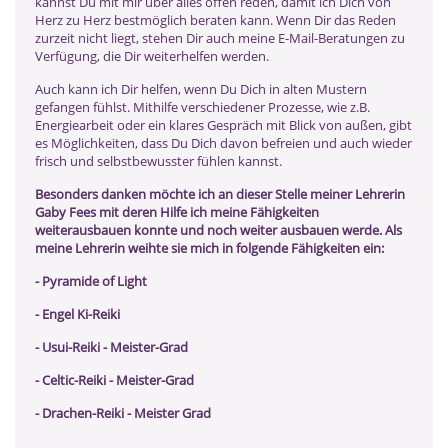
kannst Du mit mir über alles offen reden, damit ich Dich von
Herz zu Herz bestmöglich beraten kann. Wenn Dir das Reden
zurzeit nicht liegt, stehen Dir auch meine E-Mail-Beratungen zu
Verfügung, die Dir weiterhelfen werden.
Auch kann ich Dir helfen, wenn Du Dich in alten Mustern
gefangen fühlst. Mithilfe verschiedener Prozesse, wie z.B.
Energiearbeit oder ein klares Gespräch mit Blick von außen, gibt
es Möglichkeiten, dass Du Dich davon befreien und auch wieder
frisch und selbstbewusster fühlen kannst.
Besonders danken möchte ich an dieser Stelle meiner Lehrerin
Gaby Fees mit deren Hilfe ich meine Fähigkeiten
weiterausbauen konnte und noch weiter ausbauen werde. Als
meine Lehrerin weihte sie mich in folgende Fähigkeiten ein:
- Pyramide of Light
- Engel Ki-Reiki
- Usui-Reiki - Meister-Grad
- Celtic-Reiki - Meister-Grad
- Drachen-Reiki - Meister Grad