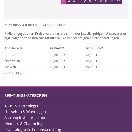
1
2
3
4
5
6
7
8
9
>
>>
** Exklusiv auf den
AstroGroup-Portalen
* Alle angegebenen Preise verstehen sich inkl. der jeweils gültigen Umsatzsteuer
zzgl. folgender Kosten pro Minute bei kostenpflichtigen Telefonberatungen.
Anrufer aus
Festnetz*
Mobilfunk*
Deutschland
+0,00 EUR
+0,19 EUR
Österreich
+0,00 EUR
+0,20 EUR
Schweiz
+0,00 EUR
+0,20 EUR
Alle anzeigen
BERATUNGSKATEGORIEN
Tarot & Kartenlegen
Hellsehen & Wahrsagen
Astrologie & Horoskope
Medium & Channeling
Psychologische Lebensberatung