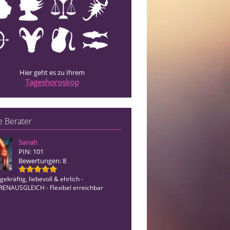
Hier geht es zu Ihrem
Tageshoroskop
 Berater
Sanah
Bine
PIN: 101
PIN: 920
Bewertungen: 8
Bewertungen: 7
ekräftig, liebevoll & ehrlich -
Mit über 30 Jahren Erfahrung verbinde
ENAUSGLEICH - Flexibel erreichbar
Lenormandkarten und intuitive Hellsic
ganzheitlichem Coaching. Ich arbeite 
lösungsorientiert – nicht nur auf Tend
sondern a…