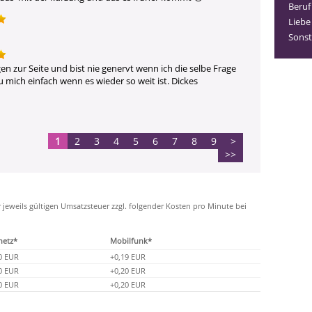
Beruf
Liebe
Sonst
n zur Seite und bist nie genervt wenn ich die selbe Frage 
u mich einfach wenn es wieder so weit ist. Dickes 
1
2
3
4
5
6
7
8
9
>
>>
r jeweils gültigen Umsatzsteuer zzgl. folgender Kosten pro Minute bei
netz*
Mobilfunk*
0 EUR
+0,19 EUR
0 EUR
+0,20 EUR
0 EUR
+0,20 EUR