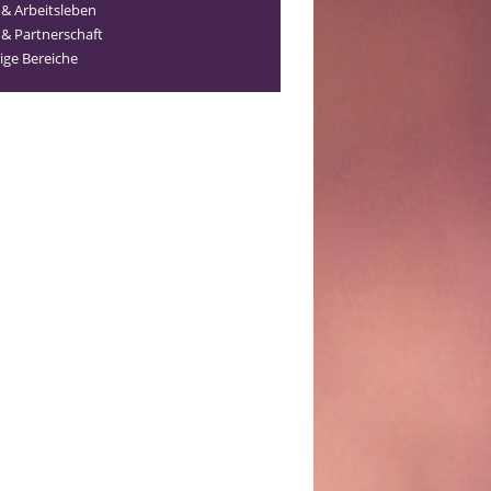
 & Arbeitsleben
 & Partnerschaft
ige Bereiche