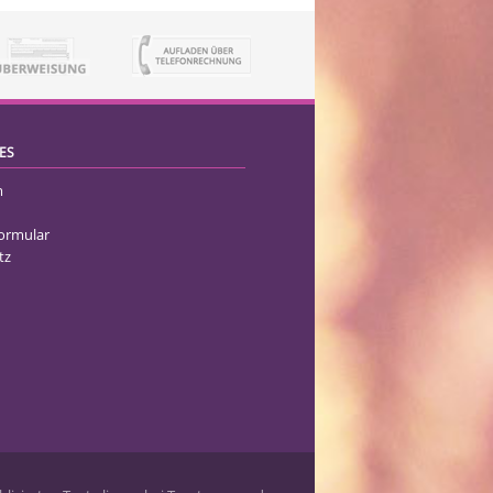
ES
m
formular
tz