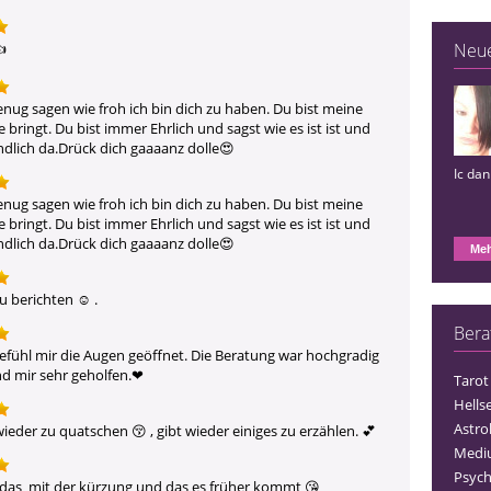
 
Neu
genug sagen wie froh ich bin dich zu haben. Du bist meine 
bringt. Du bist immer Ehrlich und sagst wie es ist ist und 
 endlich da.Drück dich gaaaanz dolle😍 
Ic da
genug sagen wie froh ich bin dich zu haben. Du bist meine 
bringt. Du bist immer Ehrlich und sagst wie es ist ist und 
 endlich da.Drück dich gaaaanz dolle😍 
Meh
u berichten ☺ ️.
Bera
gefühl mir die Augen geöffnet. Die Beratung war hochgradig 
d mir sehr geholfen.❤ ️
Tarot
Hells
Astro
ieder zu quatschen 😚 , gibt wieder einiges zu erzählen. 💕 
Medi
Psych
 das  mit der kürzung und das es früher kommt 😘  