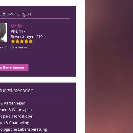
e Bewertungen
Marija
Blue Angel
PIN: 117
PIN: 156
Bewertungen: 210
Bewertungen: 127
nke dir vom herzen
Ich danke dir vom herzen
r Bewertungen
tungskategorien
 & Kartenlegen
ehen & Wahrsagen
logie & Horoskope
um & Channeling
ologische Lebensberatung