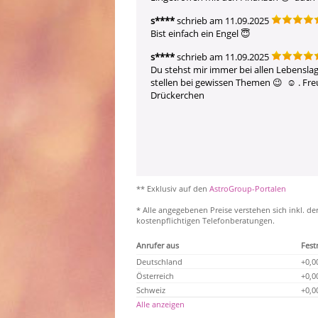
s****
schrieb am 11.09.2025
Bist einfach ein Engel 😇 
s****
schrieb am 11.09.2025
Du stehst mir immer bei allen Lebenslage
stellen bei gewissen Themen 😉  ☺ ️. Fre
Drückerchen 
** Exklusiv auf den
AstroGroup-Portalen
* Alle angegebenen Preise verstehen sich inkl. de
kostenpflichtigen Telefonberatungen.
Anrufer aus
Fest
Deutschland
+0,0
Österreich
+0,0
Schweiz
+0,0
Alle anzeigen