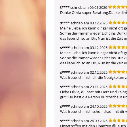
t****
schrieb am 06.01.2026
Danke Olivia super Beratung.Danke dir
s****
schrieb am 03.12.2025
Meine Liebe, ich kann dir gar nicht oft 
Sonne die immer wieder Licht ins Dunkle 
das liebe ich so an Dir. Nun ist die Zeit
s****
schrieb am 03.12.2025
Meine Liebe, ich kann dir gar nicht oft 
Sonne die immer wieder Licht ins Dunkle 
das liebe ich so an Dir. Nun ist die Zeit
s****
schrieb am 02.12.2025
Was freue ich mich dir die Neuigkeiten z
s****
schrieb am 23.11.2025
Liebe Olivia, du hast mit Herz und Fein
gut ! Du hast die Person durchschaut un
s****
schrieb am 24.10.2025
Was freue ich mich schon drauf mit dir w
s****
schrieb am 26.09.2025
Eingetroffen mit den Finanzen 😉  auch