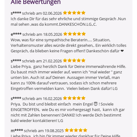
Alle Bewertungen
s****
schrieb am 02.06.2026
Ich danke Dir für das sehr ehrliche und stimmige Gespräch .Nun 
mal sehen ,was da kommt.DANKESCHÖN.LG.,C.
e****
schrieb am 18.05.2026
Wow, was für eine sympathische Beraterin..... Situation, 
Verhaltensmuster alles würde direkt gesehen,. Ein wirklich tolles 
Gespräch, da blieben keine Fragen offen!! Dankeschön dafür ❤  ️
s****
schrieb am 21.02.2026
Liebe Priya,  ganz herzlich Dank für Deine immerwährende Hilfe. 
Du baust mich immer wieder auf, wenn ich "mal wieder " ganz 
unten bin. Auch ist auf Deinen  Aussagen immer Verlaß, man 
kann zu 100% darauf vertrauen, sodass ich schon mehrere 
Eingetroffen vermelden kann.  Vielen lieben Dank dafür! LG
s****
schrieb am 16.02.2026
Priya,  Du bist und bleibst einfach  mein Engel 😇 ! Soviele  
EINGETROFFEN,  wie Du es mir vorhergesagt hast,  kann ich gar 
nicht mit Zahlen benennen! DANKE! Ich werde Dich bestimmt 
bald wieder kontaktieren! LG
m****
schrieb am 19.08.2025
Liebe Priya,  ich bin Dir immer wieder dankbar für Deine Hilfe.  