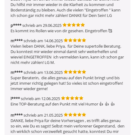
Du hilfst mir immer wieder in die Klarheit zu kommen und 
Bodenständig zu bleiben. Auch die vielen "Eingetroffen " kann 
ich schon gar nicht mehr zählen! DANKE für Dein Sein! LG 
p****
schrieb am 29.06.2025
Es kommt ins Rollen wie von dir gesehen. Eingetroffen 🥰 
m****
schrieb am 14.06.2025
Vielen lieben DANK, liebe Priya,  für Deine supertolle Beratung.  
Du konntest mir wieder einmal damit sehr weiterhelfen und 
wieviel EINGETROFFEN  ich vermelden kann, kann ich schon gar 
nicht mehr zählen! LG M.
m****
schrieb am 13.06.2025
Super Beraterin,  die alles genau auf den Punkt bringt und bis 
jetzt immer richtig gelegen hat! So vieles ist schon eingetroffen! 
Immer wieder gerne! 
l****
schrieb am 12.06.2025
Eine TOP-Beratung auf den Punkt mit viel Humor 👍  👍  👍 
m****
schrieb am 21.05.2025
DANKE, liebe Priya für deine Vorhersagen , es trifft alles genau 
so ein, wie Du es sagst! Selbst mein verlorener Gegenstand,  den 
ich wirklich schon verzweifelt gesucht hatte, konntest Du mir 