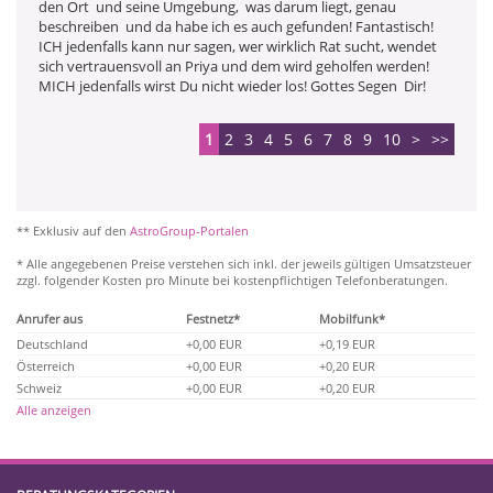
den Ort  und seine Umgebung,  was darum liegt, genau 
beschreiben  und da habe ich es auch gefunden! Fantastisch! 
ICH jedenfalls kann nur sagen, wer wirklich Rat sucht, wendet 
sich vertrauensvoll an Priya und dem wird geholfen werden! 
MICH jedenfalls wirst Du nicht wieder los! Gottes Segen  Dir! 
1
2
3
4
5
6
7
8
9
10
>
>>
** Exklusiv auf den
AstroGroup-Portalen
* Alle angegebenen Preise verstehen sich inkl. der jeweils gültigen Umsatzsteuer
zzgl. folgender Kosten pro Minute bei kostenpflichtigen Telefonberatungen.
Anrufer aus
Festnetz*
Mobilfunk*
Deutschland
+0,00 EUR
+0,19 EUR
Österreich
+0,00 EUR
+0,20 EUR
Schweiz
+0,00 EUR
+0,20 EUR
Alle anzeigen