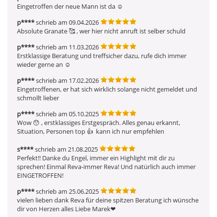
Eingetroffen der neue Mann ist da ☺ ️
p****
schrieb am 09.04.2026
Absolute Granate 🥰 , wer hier nicht anruft ist selber schuld
p****
schrieb am 11.03.2026
Erstklassige Beratung und treffsicher dazu, rufe dich immer 
wieder gerne an ☺ ️
p****
schrieb am 17.02.2026
Eingetroffenen, er hat sich wirklich solange nicht gemeldet und 
schmollt lieber
p****
schrieb am 05.10.2025
Wow 😯 , erstklassiges Erstgespräch. Alles genau erkannt, 
Situation, Personen top 👍  kann ich nur empfehlen
s****
schrieb am 21.08.2025
Perfekt!! Danke du Engel, immer ein Highlight mit dir zu 
sprechen! Einmal Reva-immer Reva! Und natürlich auch immer 
EINGETROFFEN! 
p****
schrieb am 25.06.2025
vielen lieben dank Reva für deine spitzen Beratung ich wünsche 
dir von Herzen alles Liebe Marek❤ ️