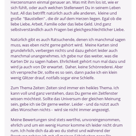
Herzensmann einmal genauer an. Was mit ihm los ist, wie er
sich fühlt, oder auch welchen Stellenwert Du in seinem Leben
hast. All das betrifft natürlich auch alle anderen, kleine und
große "Baustellen" , die dir auf dem Herzen liegen. Egal ob die
liebe Liebe, Arbeit, Familie oder das liebe Geld. Und ganz
selbstverständlich auch Fragen bei gleichgeschlechtlicher Liebe.
Natürlich gibt es auch Ratsuchende, denen ich manchmal sagen
muss, was eben nicht gerne gehört wird. Meine Karten sind
grundehrlich, verbergen nichts und dazu gehört leider auch
manchmal unangenehmes. Ich gebe nur das weiter, was die
Karten Dir zu sagen haben. Ehrlichkeit gehört nun mal dazu und
wird ja auch von Dir erwartet. Daher, keine Schönrederei. Aber
ich verspreche Dir, sollte es so sein, dann packe ich ein klein
wenig Glitzer drauf, notfalls sogar eine Schleife.
Zum Thema Zeiten: Zeiten sind immer ein heikles Thema. Ich
kann voll und ganz verstehen, dass Du gerne ein Zeitfenster
wissen möchtest. Sollte das Universum der gleichen Meinung
sein, gebe ich sie Dir gerne weiter. Leider - und da nützt auch
alles Wünschen nichts - wird sie nicht immer angezeigt.
Meine Bewertungen sind stets wertfrei, unvoreingenommen,
ehrlich und um ein wenig Humor komme ich leider nicht drum
rum. Ich hole dich da ab wo du stehst und während der
Beratung gehöre ich mit all meinen Fähigkeiten ganz Dir.