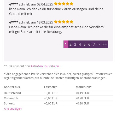
e****
schrieb am 02.04.2025
liebe Reva, ich danke dir für deine klaren Aussagen und deine 
Geduld mit mir.
e****
schrieb am 13.03.2025
Liebe Reva , ich danke dir für eine emphatische und vor allem 
mit großer Klarheit tolle Beratung.
1
2
3
4
5
6
7
>
>>
** Exklusiv auf den
AstroGroup-Portalen
* Alle angegebenen Preise verstehen sich inkl. der jeweils gültigen Umsatzsteuer
zzgl. folgender Kosten pro Minute bei kostenpflichtigen Telefonberatungen.
Anrufer aus
Festnetz*
Mobilfunk*
Deutschland
+0,00 EUR
+0,19 EUR
Österreich
+0,00 EUR
+0,20 EUR
Schweiz
+0,00 EUR
+0,20 EUR
Alle anzeigen