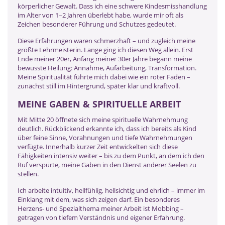
körperlicher Gewalt. Dass ich eine schwere Kindesmisshandlung
im Alter von 1–2 Jahren überlebt habe, wurde mir oft als
Zeichen besonderer Führung und Schutzes gedeutet.
Diese Erfahrungen waren schmerzhaft – und zugleich meine
größte Lehrmeisterin. Lange ging ich diesen Weg allein. Erst
Ende meiner 20er, Anfang meiner 30er Jahre begann meine
bewusste Heilung: Annahme, Aufarbeitung, Transformation.
Meine Spiritualität führte mich dabei wie ein roter Faden –
zunächst still im Hintergrund, später klar und kraftvoll.
MEINE GABEN & SPIRITUELLE ARBEIT
Mit Mitte 20 öffnete sich meine spirituelle Wahrnehmung
deutlich. Rückblickend erkannte ich, dass ich bereits als Kind
über feine Sinne, Vorahnungen und tiefe Wahrnehmungen
verfügte. Innerhalb kurzer Zeit entwickelten sich diese
Fähigkeiten intensiv weiter – bis zu dem Punkt, an dem ich den
Ruf verspürte, meine Gaben in den Dienst anderer Seelen zu
stellen.
Ich arbeite intuitiv, hellfühlig, hellsichtig und ehrlich – immer im
Einklang mit dem, was sich zeigen darf. Ein besonderes
Herzens- und Spezialthema meiner Arbeit ist Mobbing –
getragen von tiefem Verständnis und eigener Erfahrung.