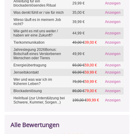
Anleitung für ein
29,99 €
Anzeigen
blockadenlösendes Ritual
Was denkt fühlt er / sie für mich
35,00 €
Anzeigen
Wieso läuft es in meinem Job
39,99 €
Anzeigen
nicht?
Wie geht es mit uns weiter /
44,99 €
Anzeigen
haben wir eine Zukunft?
Tierkommunikation
49,00 €
39,00 €
Anzeigen
Jahreslegung 2026Bonus:
Botschaft eines Verstorbenen
49,99 €
Anzeigen
Menschen oder Tieres
Energieübertragung
69,00 €
59,00 €
Anzeigen
Jenseitskontakt
69,99 €
59,99 €
Anzeigen
Wer und was war ich im
79,99 €
59,99 €
Anzeigen
früheren Leben?
Blockadenlösung
89,00 €
79,00 €
Anzeigen
Heilritual (zur Unterstützung bei
199,00 €
99,99 €
Anzeigen
Schwere, Kummer, Sorgen...)
Alle Bewertungen