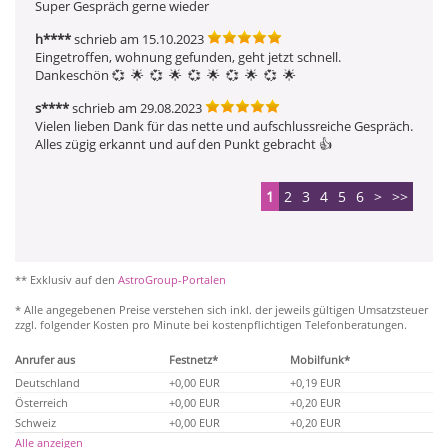
Super Gespräch gerne wieder
h****
schrieb am 15.10.2023
Eingetroffen, wohnung gefunden, geht jetzt schnell. 
Dankeschön 💞  🌟  💞  🌟  💞  🌟  💞  🌟  💞  🌟 
s****
schrieb am 29.08.2023
Vielen lieben Dank für das nette und aufschlussreiche Gespräch.  
Alles zügig erkannt und auf den Punkt gebracht 👍 
1
2
3
4
5
6
>
>>
** Exklusiv auf den
AstroGroup-Portalen
* Alle angegebenen Preise verstehen sich inkl. der jeweils gültigen Umsatzsteuer
zzgl. folgender Kosten pro Minute bei kostenpflichtigen Telefonberatungen.
Anrufer aus
Festnetz*
Mobilfunk*
Deutschland
+0,00 EUR
+0,19 EUR
Österreich
+0,00 EUR
+0,20 EUR
Schweiz
+0,00 EUR
+0,20 EUR
Alle anzeigen