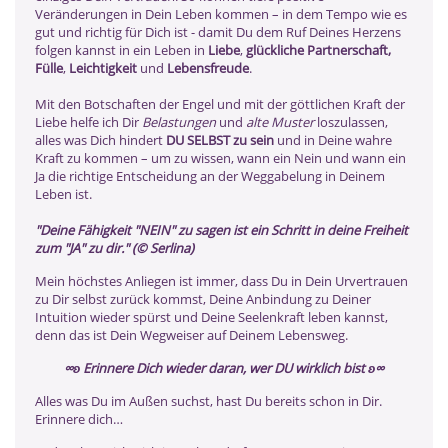
Veränderungen in Dein Leben kommen – in dem Tempo wie es
gut und richtig für Dich ist - damit Du dem Ruf Deines Herzens
folgen kannst in ein Leben in
Liebe
,
glückliche Partnerschaft,
Fülle
,
Leichtigkeit
und
Lebensfreude
.
Mit den Botschaften der Engel und mit der göttlichen Kraft der
Liebe helfe ich Dir
Belastungen
und
alte Muster
loszulassen,
alles was Dich hindert
DU SELBST zu sein
und in Deine wahre
Kraft zu kommen – um zu wissen, wann ein Nein und wann ein
Ja die richtige Entscheidung an der Weggabelung in Deinem
Leben ist.
"Deine Fähigkeit "NEIN" zu sagen ist ein Schritt in deine Freiheit
zum "JA" zu dir." (© Serlina)
Mein höchstes Anliegen ist immer, dass Du in Dein Urvertrauen
zu Dir selbst zurück kommst, Deine Anbindung zu Deiner
Intuition wieder spürst und Deine Seelenkraft leben kannst,
denn das ist Dein Wegweiser auf Deinem Lebensweg.
∞ʚ Erinnere Dich wieder daran, wer DU wirklich bist ʚ∞
Alles was Du im Außen suchst, hast Du bereits schon in Dir.
Erinnere dich…