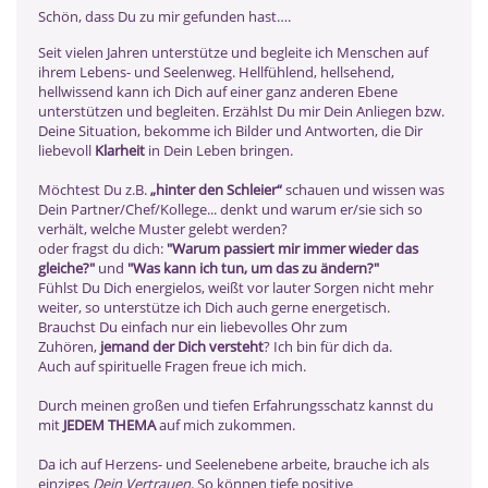
Schön, dass Du zu mir gefunden hast….
Seit vielen Jahren unterstütze und begleite ich Menschen auf
ihrem Lebens- und Seelenweg. Hellfühlend, hellsehend,
hellwissend kann ich Dich auf einer ganz anderen Ebene
unterstützen und begleiten. Erzählst Du mir Dein Anliegen bzw.
Deine Situation, bekomme ich Bilder und Antworten, die Dir
liebevoll
Klarheit
in Dein Leben bringen.
Möchtest Du z.B.
„hinter den Schleier“
schauen und wissen was
Dein Partner/Chef/Kollege... denkt und warum er/sie sich so
verhält, welche Muster gelebt werden?
oder fragst du dich:
"Warum passiert mir immer wieder das
gleiche?"
und
"Was kann ich tun, um das zu ändern?"
Fühlst Du Dich energielos, weißt vor lauter Sorgen nicht mehr
weiter, so unterstütze ich Dich auch gerne energetisch.
Brauchst Du einfach nur ein liebevolles Ohr zum
Zuhören,
jemand der Dich versteht
? Ich bin für dich da.
Auch auf spirituelle Fragen freue ich mich.
Durch meinen großen und tiefen Erfahrungsschatz kannst du
mit
JEDEM THEMA
auf mich zukommen.
Da ich auf Herzens- und Seelenebene arbeite, brauche ich als
einziges
D
ein Vertrauen
. So können tiefe positive