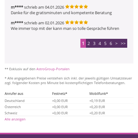
m****
schrieb am 04.01.2026
Danke für die gratisminuten und kompetente Beratung
m****
schrieb am 02.01.2026
Wie immer top mit der kann man so tolle Gespräche führen
1
2
3
4
5
6
>
>>
** Exklusiv auf den
AstroGroup-Portalen
* Alle angegebenen Preise verstehen sich inkl. der jeweils gültigen Umsatzsteuer
zzgl. folgender Kosten pro Minute bei kostenpflichtigen Telefonberatungen.
Anrufer aus
Festnetz*
Mobilfunk*
Deutschland
+0,00 EUR
+0,19 EUR
Österreich
+0,00 EUR
+0,20 EUR
Schweiz
+0,00 EUR
+0,20 EUR
Alle anzeigen