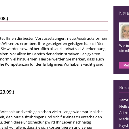
Neu
08.)
etet Ihnen die besten Voraussetzungen, neue Ausdrucksformen
s Wissen zu erproben. Ihre gesteigerten geistigen Kapazitäten
Wie im
 Sie werden sowohl beruflich als auch privat viel Anerkennung
die to
lten. Vor allem im Bereich der administrativen Fähigkeiten
norm viel hinzulernen. Hierbei werden Sie merken, dass auch
e Kompetenzen für den Erfolg eines Vorhabens wichtig sind.
Meh
Bera
23.09.)
Tarot
Hells
 Zwiespalt und verfolgen schon viel zu lange widersprüchliche
Astro
r Zeit, den Mut aufzubringen und sich für eines zu entscheiden.
Medi
u, denn diese Entscheidung wird Ihr Leben nachhaltig
Psych
ig ist vor allem, dass Sie sich konzentrieren und genau