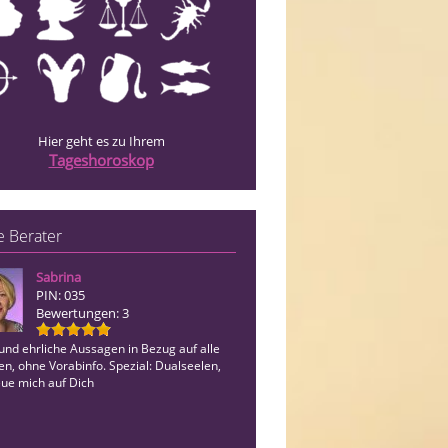
Hier geht es zu Ihrem
Tageshoroskop
 Berater
Sabrina
Anthanee
PIN: 035
PIN: 012
Bewertungen: 3
Bewertungen: 15
und ehrliche Aussagen in Bezug auf alle
Mit energetisch hochschwingender lie
n, ohne Vorabinfo. Spezial: Dualseelen,
Energie und Unterstützung der Engel, 
eue mich auf Dich
gerne vertrauensvoll auf deiner HEL
an deiner Seite !