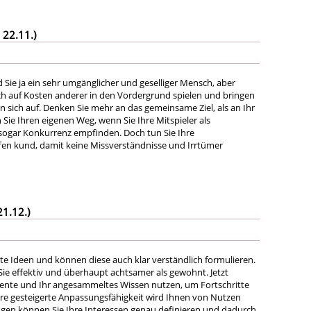
 22.11.)
 Sie ja ein sehr umgänglicher und geselliger Mensch, aber
ich auf Kosten anderer in den Vordergrund spielen und bringen
n sich auf. Denken Sie mehr an das gemeinsame Ziel, als an Ihr
Sie Ihren eigenen Weg, wenn Sie Ihre Mitspieler als
sogar Konkurrenz empfinden. Doch tun Sie Ihre
en kund, damit keine Missverständnisse und Irrtümer
21.12.)
te Ideen und können diese auch klar verständlich formulieren.
 Sie effektiv und überhaupt achtsamer als gewohnt. Jetzt
lente und Ihr angesammeltes Wissen nutzen, um Fortschritte
Ihre gesteigerte Anpassungsfähigkeit wird Ihnen von Nutzen
ngen können Sie Ihre Interessen genau definieren und dadurch