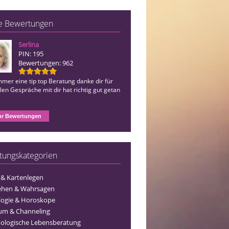
e Bewertungen
Serlina
Mediale Mentorin
PIN: 195
PIN: 113
Bewertungen: 962
Bewertungen: 132
mer eine tip top Beratung danke dir für
Wie immer eine tip top Beratung dank
llen Gespräche mit dir hat richtig gut getan
r Bewertungen
tungskategorien
 & Kartenlegen
ehen & Wahrsagen
logie & Horoskope
um & Channeling
ologische Lebensberatung