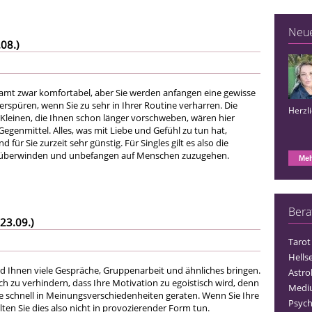
Neu
08.)
esamt zwar komfortabel, aber Sie werden anfangen eine gewisse
rspüren, wenn Sie zu sehr in Ihrer Routine verharren. Die
Herzl
leinen, die Ihnen schon länger vorschweben, wären hier
Gegenmittel. Alles, was mit Liebe und Gefühl zu tun hat,
 für Sie zurzeit sehr günstig. Für Singles gilt es also die
 überwinden und unbefangen auf Menschen zuzugehen.
Meh
Bera
23.09.)
Tarot
Hells
rd Ihnen viele Gespräche, Gruppenarbeit und ähnliches bringen.
Astro
h zu verhindern, dass Ihre Motivation zu egoistisch wird, denn
Medi
 schnell in Meinungsverschiedenheiten geraten. Wenn Sie Ihre
Psych
ten Sie dies also nicht in provozierender Form tun.