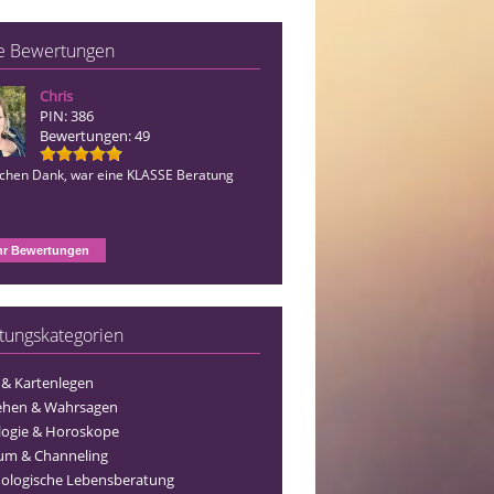
e Bewertungen
Chris
Britta
PIN: 386
PIN: 002
Bewertungen: 49
Bewertungen: 25
ichen Dank, war eine KLASSE Beratung
Vielen Dank, ich mich auf jeden Fall bei 
r Bewertungen
tungskategorien
 & Kartenlegen
ehen & Wahrsagen
logie & Horoskope
um & Channeling
ologische Lebensberatung