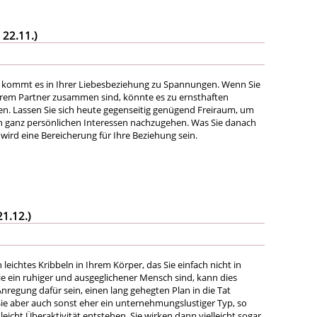
 22.11.)
 kommt es in Ihrer Liebesbeziehung zu Spannungen. Wenn Sie
Ihrem Partner zusammen sind, könnte es zu ernsthaften
. Lassen Sie sich heute gegenseitig genügend Freiraum, um
n ganz persönlichen Interessen nachzugehen. Was Sie danach
wird eine Bereicherung für Ihre Beziehung sein.
21.12.)
 leichtes Kribbeln in Ihrem Körper, das Sie einfach nicht in
ie ein ruhiger und ausgeglichener Mensch sind, kann dies
Anregung dafür sein, einen lang gehegten Plan in die Tat
ie aber auch sonst eher ein unternehmungslustiger Typ, so
eicht Überaktivität entstehen. Sie wirken dann vielleicht sogar