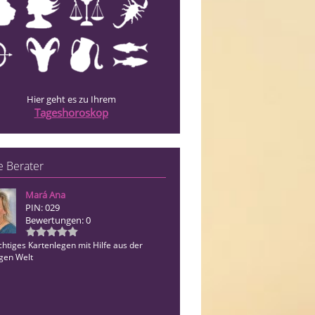
Hier geht es zu Ihrem
Tageshoroskop
 Berater
Mará Ana
Nilea
PIN: 029
PIN: 157
Bewertungen: 0
Bewertungen: 32
chtiges Kartenlegen mit Hilfe aus der
Ehrliche und einfühlsame Beratung mi
igen Welt
Lenormand Karten. Ich helfe dir, kein 
mir fremd.