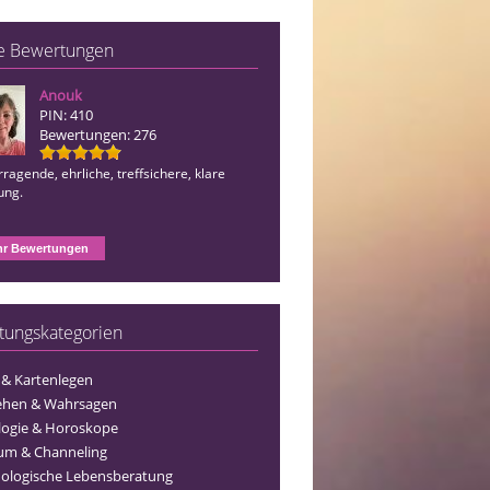
e Bewertungen
Anouk
Juna
PIN: 410
PIN: 510
Bewertungen: 276
Bewertungen: 1242
ragende, ehrliche, treffsichere, klare
Immer wieder unfassbar gut und absol
ung.
in den Aussagen, so geht gute Beratu
r Bewertungen
tungskategorien
 & Kartenlegen
ehen & Wahrsagen
logie & Horoskope
um & Channeling
ologische Lebensberatung