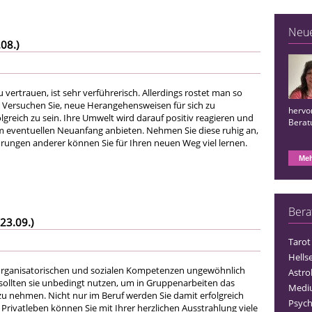
Neu
08.)
 vertrauen, ist sehr verführerisch. Allerdings rostet man so
. Versuchen Sie, neue Herangehensweisen für sich zu
hervor
greich zu sein. Ihre Umwelt wird darauf positiv reagieren und
Berat
em eventuellen Neuanfang anbieten. Nehmen Sie diese ruhig an,
rungen anderer können Sie für Ihren neuen Weg viel lernen.
Meh
Bera
23.09.)
Tarot
Hells
 organisatorischen und sozialen Kompetenzen ungewöhnlich
Astro
s sollten sie unbedingt nutzen, um in Gruppenarbeiten das
Medi
zu nehmen. Nicht nur im Beruf werden Sie damit erfolgreich
Psych
 Privatleben können Sie mit Ihrer herzlichen Ausstrahlung viele