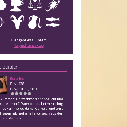
Hier geht es zu Ihrem
Tageshoroskop
 Berater
Serafino
Secret
PIN: 438
PIN: 030
Bewertungen: 0
Bewertungen: 1
skummer? Herzschmerz? Sehnsucht und
Ich lese Resonanzräume und arbeite 
enkreisen? Dann bist du bei mir richtig.
symbolischen Bildern und Karten.Ein 
ir bekommst du deine Klarheit rund um all
jenseits von Geheimnissen.
 Fragen mit meinem Tarot, auch aus der
 eines Mannes.