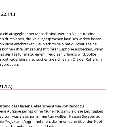
 22.11.)
t ein ausgeglichener Mensch sind, werden Sie heute eine
len durchleben, die Sie ausgesprochen launisch wirken lassen.
on nicht erschrecken. Launisch zu sein hat durchaus seine
Sie können Ihre Umgebung mit Ihrer Euphorie anstecken, wenn
ss der Tag für alle zu einem freudigen Erlebnis wird. Sollte
nicht widerfahren, so suchen Sie sich einen Ort der Ruhe, um
u verdauen.
21.12.)
ustand des Fließens. Alles scheint wie von selbst zu
jede Aufgabe gelingt ohne Mühe. Nutzen Sie diese Leichtigkeit
 zu tun, was Sie schon immer tun wollten. Passen Sie aber auf,
iele Projekte in Angriff nehmen, die Ihnen dann über den Kopf
mal nicht mehr alles so glatt laufen.