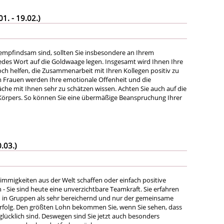
. - 19.02.)
r empfindsam sind, sollten Sie insbesondere an Ihrem
jedes Wort auf die Goldwaage legen. Insgesamt wird Ihnen Ihre
och helfen, die Zusammenarbeit mit Ihren Kollegen positiv zu
em Frauen werden Ihre emotionale Offenheit und die
äche mit Ihnen sehr zu schätzen wissen. Achten Sie auch auf die
Körpers. So können Sie eine übermäßige Beanspruchung Ihrer
.03.)
immigkeiten aus der Welt schaffen oder einfach positive
 - Sie sind heute eine unverzichtbare Teamkraft. Sie erfahren
in Gruppen als sehr bereichernd und nur der gemeinsame
r Erfolg. Den größten Lohn bekommen Sie, wenn Sie sehen, dass
lücklich sind. Deswegen sind Sie jetzt auch besonders