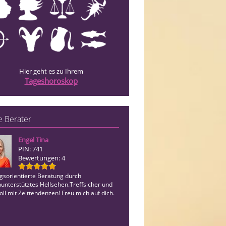
Hier geht es zu Ihrem
Tageshoroskop
 Berater
Engel Tina
Isabella
PIN: 741
PIN: 042
Bewertungen: 4
Bewertungen: 11
gsorientierte Beratung durch
Ich bin Medium und Bewusstsein Couc
nunterstütztes Hellsehen.Treffsicher und
Change Your Identity . Raus aus den t
oll mit Zeittendenzen! Freu mich auf dich.
Mustern .Spüre Dich selbst wieder un
Seele .