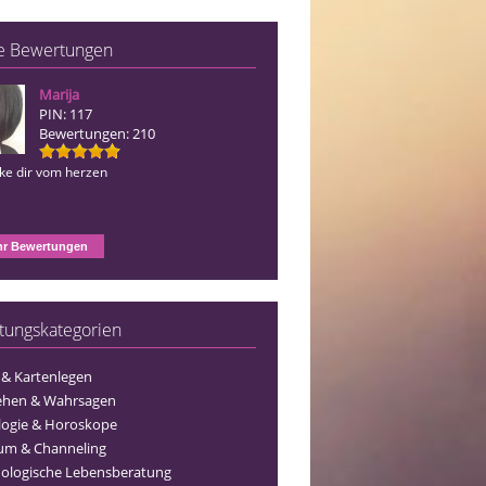
e Bewertungen
Marija
Blue Angel
PIN: 117
PIN: 156
Bewertungen: 210
Bewertungen: 127
nke dir vom herzen
Ich danke dir vom herzen
r Bewertungen
tungskategorien
 & Kartenlegen
ehen & Wahrsagen
logie & Horoskope
um & Channeling
ologische Lebensberatung