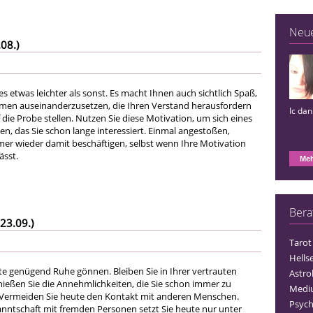
Neu
08.)
les etwas leichter als sonst. Es macht Ihnen auch sichtlich Spaß,
men auseinanderzusetzen, die Ihren Verstand herausfordern
Ic da
 die Probe stellen. Nutzen Sie diese Motivation, um sich eines
 das Sie schon lange interessiert. Einmal angestoßen,
mer wieder damit beschäftigen, selbst wenn Ihre Motivation
ässt.
Meh
Bera
23.09.)
Tarot
Hells
ute genügend Ruhe gönnen. Bleiben Sie in Ihrer vertrauten
Astro
eßen Sie die Annehmlichkeiten, die Sie schon immer zu
Medi
 Vermeiden Sie heute den Kontakt mit anderen Menschen.
Psych
nntschaft mit fremden Personen setzt Sie heute nur unter