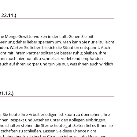
 22.11.)
ne Menge Gewitterwolken in der Luft. Gehen Sie mit
einung daher lieber sparsam um. Man kann Sie nur allzu leicht
den. Warten Sie lieber, bis sich die Situation entspannt. Auch
ht mit Ihrem Partner sollten Sie besser ruhig bleiben. Ihre
ann auch hier nur allzu schnell als verletzend empfunden
auch auf Ihren Körper und tun Sie nur, was Ihnen auch wirklich
21.12.)
er Sie heute Ihre Arbeit erledigen, ist kaum zu übersehen. Ihre
Ihnen Respekt und Ansehen unter den Kollegen einbringen.
dschaften stehen die Sterne heute gut. Selten fiel es Ihnen so
tschaften zu schließen. Lassen Sie diese Chance nicht
les haben heute die besten Chancen interessante Menschen