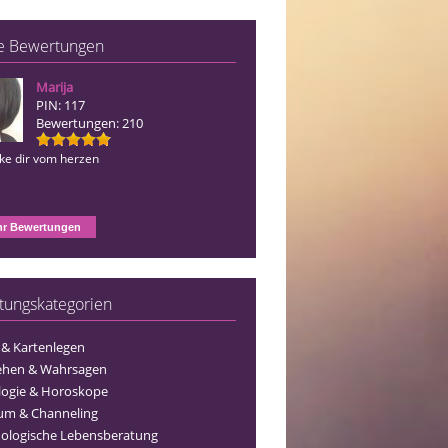
e Bewertungen
Marija
Blue Angel
PIN: 117
PIN: 156
Bewertungen: 210
Bewertungen: 127
nke dir vom herzen
Ich danke dir vom herzen
r Bewertungen
tungskategorien
 & Kartenlegen
ehen & Wahrsagen
logie & Horoskope
um & Channeling
ologische Lebensberatung