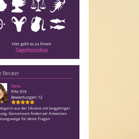
Hier geht es zu Ihrem
Tageshoroskop
 Berater
Ilana
Lichtvisionen
PIN: 919
PIN: 166
Bewertungen: 12
Bewertungen: 14
legerin aus der Ukraine mit langjähriger
Einfühlsame hellfühlige Lebensberat
rung. Gemeinsam finden wir Antworten
Hilfsmittel. Lesen aus dem morphisch
ösungswege für deine Fragen
/AC. Clearing-Medium, lösen von Blo
Fremdenergien/ Umprogrammierung
Glaubensätzen