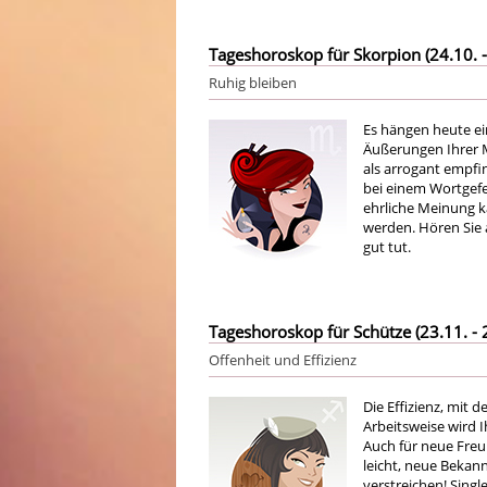
Tageshoroskop für Skorpion (24.10. -
Ruhig bleiben
Es hängen heute ei
Äußerungen Ihrer M
als arrogant empfin
bei einem Wortgefec
ehrliche Meinung k
werden. Hören Sie 
gut tut.
Tageshoroskop für Schütze (23.11. - 
Offenheit und Effizienz
Die Effizienz, mit d
Arbeitsweise wird 
Auch für neue Freun
leicht, neue Bekann
verstreichen! Sing