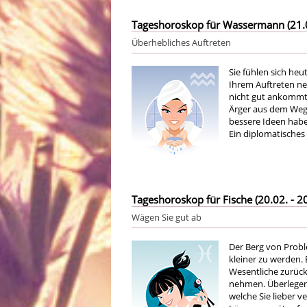
Tageshoroskop für Wassermann (21.01
Überhebliches Auftreten
Sie fühlen sich he
Ihrem Auftreten ne
nicht gut ankommt.
Ärger aus dem Weg g
bessere Ideen haben
Ein diplomatisches 
Tageshoroskop für Fische (20.02. - 20
Wägen Sie gut ab
Der Berg von Probl
kleiner zu werden. 
Wesentliche zurück
nehmen. Überlegen S
welche Sie lieber v