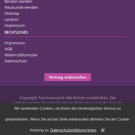
Berater werden
Neukunde werden
Sitemap
Lexikon
Impressum
RECHTLICHES
Impressum
AGB
Widerrufsformular
Datenschutz
Vertrag widerrufen
Copyright Tarotversum© Alle Rechte vorbehalten. Die
Urheberrechte der Inhalte dieser Webseite sowie die darauf
publizierten Texte liegen bei Tarotversum.de und jegliche
Wir verwenden Cookies, um Ihnen den bestmöglichen Service zu
Vervielfältigung ist untersagt und wird strafrechtlich verfolgt.
gewährleisten. Wenn Sie auf der Seite weitersurfen stimmen Sie der Cookie-
Portal-System by flexcom IT
Nutzung zu.
Datenschutzerklärung lesen
.
x