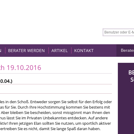
N
BERATER WERDEN
ARTIKEL
KONTAKT
ch 19.10.2016
B
S
0.04.)
lles in den Schoß. Entweder sorgen Sie selbst für den Erfolg oder
t das für Sie. Durch Ihre Hochstimmung kommen Sie bestens mit
r. Aber bleiben Sie bescheiden, sonst missgönnt man Ihnen den
smus lässt Sie im Privaten Unbekanntes entdecken. Auf andere
ktiv! Ihren jetzigen Elan sollten Sie nutzen, um sportlich aktiver
rtreiben Sie es nicht, damit Sie lange Spaß daran haben.