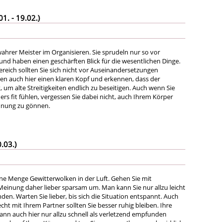
. - 19.02.)
wahrer Meister im Organisieren. Sie sprudeln nur so vor
 und haben einen geschärften Blick für die wesentlichen Dinge.
ereich sollten Sie sich nicht vor Auseinandersetzungen
ten auch hier einen klaren Kopf und erkennen, dass der
t, um alte Streitigkeiten endlich zu beseitigen. Auch wenn Sie
ers fit fühlen, vergessen Sie dabei nicht, auch Ihrem Körper
nnung zu gönnen.
.03.)
ne Menge Gewitterwolken in der Luft. Gehen Sie mit
einung daher lieber sparsam um. Man kann Sie nur allzu leicht
den. Warten Sie lieber, bis sich die Situation entspannt. Auch
ht mit Ihrem Partner sollten Sie besser ruhig bleiben. Ihre
ann auch hier nur allzu schnell als verletzend empfunden