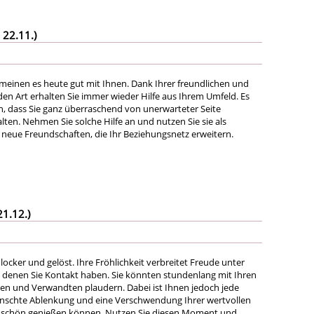
 22.11.)
einen es heute gut mit Ihnen. Dank Ihrer freundlichen und
 Art erhalten Sie immer wieder Hilfe aus Ihrem Umfeld. Es
n, dass Sie ganz überraschend von unerwarteter Seite
ten. Nehmen Sie solche Hilfe an und nutzen Sie sie als
neue Freundschaften, die Ihr Beziehungsnetz erweitern.
21.12.)
 locker und gelöst. Ihre Fröhlichkeit verbreitet Freude unter
denen Sie Kontakt haben. Sie könnten stundenlang mit Ihren
n und Verwandten plaudern. Dabei ist Ihnen jedoch jede
ünschte Ablenkung und eine Verschwendung Ihrer wertvollen
t so schön genießen können. Nutzen Sie diesen Moment und