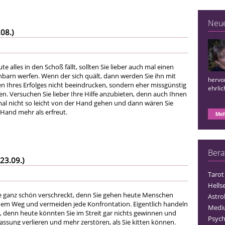
Neu
08.)
 alles in den Schoß fällt, sollten Sie lieber auch mal einen
chbarn werfen. Wenn der sich quält, dann werden Sie ihn mit
hervo
n Ihres Erfolges nicht beeindrucken, sondern eher missgünstig
ehrlic
n. Versuchen Sie lieber Ihre Hilfe anzubieten, denn auch Ihnen
al nicht so leicht von der Hand gehen und dann wären Sie
 Hand mehr als erfreut.
Meh
Bera
23.09.)
Tarot
Hells
e ganz schön verschreckt, denn Sie gehen heute Menschen
Astro
dem Weg und vermeiden jede Konfrontation. Eigentlich handeln
Medi
g, denn heute könnten Sie im Streit gar nichts gewinnen und
Psych
 Fassung verlieren und mehr zerstören, als Sie kitten können.