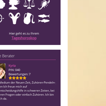
Hier geht es zu Ihrem
Tageshoroskop
 Berater
Kyria
Marc Silas
PIN: 040
PIN: 033
Bewertungen: 7
Bewertungen: 23
-Medium der Neuen Zeit, Zuhören-Pendeln-
Jahrelange Lebensberatung & Treffsi
en Ich freue mich auf
Erkennung* Ehrlich, begreifbar, erle
ntscheidungshilfe in schweren Zeiten, bei
Weg ist unser Ziel zum Glück*Karten
ren Fragen oder einfach Zuhören. Ich bin
als spirituelle Hilfestellung zum Erfolg
ch da.