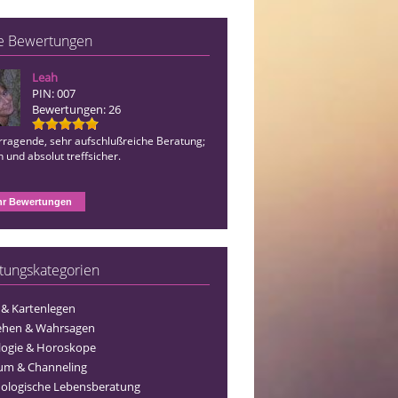
e Bewertungen
Leah
Katharina*
PIN: 007
PIN: 196
Bewertungen: 26
Bewertungen: 193
rragende, sehr aufschlußreiche Beratung;
erstklassige, klare, aufschlußreiche, e
h und absolut treffsicher.
Beratung; absolut treffsicher.
r Bewertungen
tungskategorien
 & Kartenlegen
ehen & Wahrsagen
logie & Horoskope
um & Channeling
ologische Lebensberatung