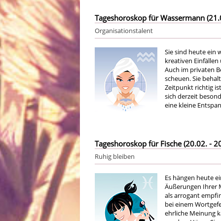
Tageshoroskop für Wassermann (21.01
Organisationstalent
Sie sind heute ein 
kreativen Einfällen
Auch im privaten B
scheuen. Sie behal
Zeitpunkt richtig is
sich derzeit besond
eine kleine Entspa
Tageshoroskop für Fische (20.02. - 20
Ruhig bleiben
Es hängen heute ei
Äußerungen Ihrer M
als arrogant empfin
bei einem Wortgefec
ehrliche Meinung k